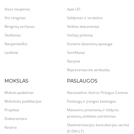
Visos naujienos
Apie LEI
Visi renginiai
Valdymas ir struktūra
Renginių archyvas
Veiklos dokumentai
Skelbimai
Viešieji pirkimai
Naujienlaiškis
Asmens duomenų apsauga
Leidiniai
Sertifikatai
Narystė
Reprezentacinė atributika
MOKSLAS
PASLAUGOS
Mokslo padaliniai
Nacionalinis Atviros Prieigos Centras
Mokslinės publikacijos
Paslaugų ir įrangos katalogas
Projektai
Matavimo priemonių ir šildymo
prietaisų atitikties įvertinimas
Doktorantūra
Skaitmenizacijos konsultacijos verslui
Karjera
(E-DIH.LT)