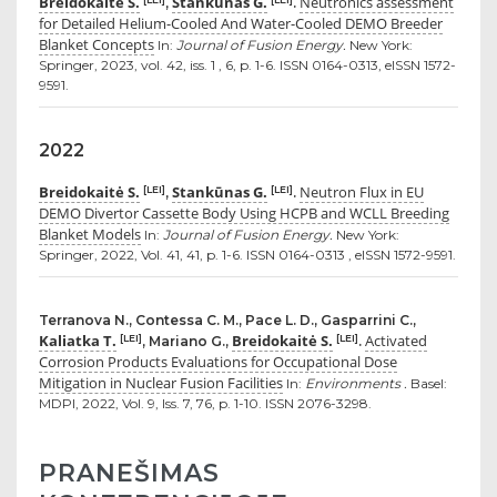
Breidokaitė S.
Stankūnas G.
Neutronics assessment
,
.
for Detailed Helium-Cooled And Water-Cooled DEMO Breeder
Blanket Concepts
In:
Journal of Fusion Energy.
New York:
Springer, 2023, vol. 42, iss. 1 , 6, p. 1-6. ISSN 0164-0313, eISSN 1572-
9591.
2022
Breidokaitė S.
Stankūnas G.
Neutron Flux in EU
[LEI]
[LEI]
,
.
DEMO Divertor Cassette Body Using HCPB and WCLL Breeding
Blanket Models
In:
Journal of Fusion Energy.
New York:
Springer, 2022, Vol. 41, 41, p. 1-6. ISSN 0164-0313 , eISSN 1572-9591.
Terranova N., Contessa C. M., Pace L. D., Gasparrini C.,
Kaliatka T.
Breidokaitė S.
Activated
[LEI]
[LEI]
, Mariano G.,
.
Corrosion Products Evaluations for Occupational Dose
Mitigation in Nuclear Fusion Facilities
In:
Environments .
Basel:
MDPI, 2022, Vol. 9, Iss. 7, 76, p. 1-10. ISSN 2076-3298.
PRANEŠIMAS