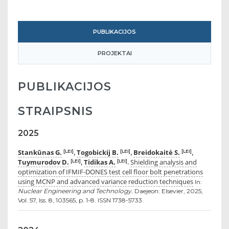
PUBLIKACIJOS
PROJEKTAI
PUBLIKACIJOS
STRAIPSNIS
2025
Stankūnas G.
Togobickij B.
Breidokaitė S.
[LEI]
[LEI]
[LEI]
,
,
,
Tuymurodov D.
Tidikas A.
Shielding analysis and
[LEI]
[LEI]
,
.
optimization of IFMIF-DONES test cell floor bolt penetrations
using MCNP and advanced variance reduction techniques
In:
Nuclear Engineering and Technology.
Daejeon: Elsevier, 2025,
Vol. 57, Iss. 8, 103565, p. 1-8. ISSN 1738-5733.