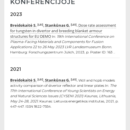
KONFERENCIJOJE
2023
Breidokaitė S.
Stankūnas G.
Dose rate assessment
[LEI]
[LEI]
,
.
for tungsten in divertor and breeding blanket armour
structures for EU DEMO
In:
19th International Conference on
Plasma-Facing Materials and Components for Fusion
Applications 22 to 26 May 2023 LVR Landesmuseum Bonn.
Hamburg: Forschungszentrum Jülich, 2023, p. Poster ID: 163 ..
2021
Breidokaitė S.
Stankūnas G.
[LEI]
[LEI]
,
.
Wcll and hcpb models
activity comparison of divertor reflector and linear plates In:
The
17th International Conference of Young Scientists on Energy
and Natural Sciences Issues (CYSENI 2021) Kaunas, Lithuania,
May 24-28, 2021.
Kaunas: Lietuvos energetikos institutas, 2021, p.
447-447. ISSN 1822-7554.