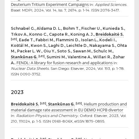
Deuterium Tritium Experiment Campaigns
In:
Applied Sciences.
Basel: MDPI, 2024, Vol. 14, Iss. 7, 2674, p. 1-14. ISSN 2076-3417.
Schnabel G., Aldama D. L., Bohm T., Fischer U., Kunieda S.,
Breidokaitė S.
Trkov A., Konno C., Capote R., Koning A. J.,
[LEI]
, Eade T., Fabbri M., Flammini D., Isolan L., Kodeli I.,
Košťál M., Kwon S., Laghi D., Leichtle D., Nakayama S., Ohta
M., Packer L. W., Oiu Y., Soto S., Sawan M., Schulc M.,
Stankūnas G.
[LEI]
, Sumini M., Valentine A., Willari R., Žohar
FENDL: A library for fusion research and applications
A..
In:
Nuclear Data Sheets.
San Diego: Elsevier, 2024, Vol. 193, p. 1-78.
ISSN 0090-3752.
2023
Breidokaitė S.
Stankūnas G.
Helium production and
[LEI]
[LEI]
,
.
material damage rate assessment in EU DEMO HCPB divertor
In:
Radiation Physics and Chemistry.
Oxford: Elsevier, 2023, Vol.
210, 111024, p. 1-5. ISSN 0969-806X, eISSN 1879-0895.
[LEI]
[LEI]