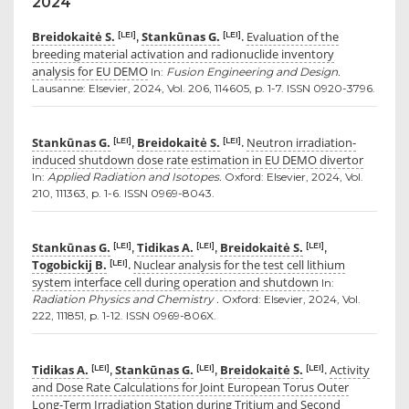
2024
Breidokaitė S.
Stankūnas G.
Evaluation of the
[LEI]
[LEI]
,
.
breeding material activation and radionuclide inventory
analysis for EU DEMO
In:
Fusion Engineering and Design.
Lausanne: Elsevier, 2024, Vol. 206, 114605, p. 1-7. ISSN 0920-3796.
Stankūnas G.
Breidokaitė S.
Neutron irradiation-
[LEI]
[LEI]
,
.
induced shutdown dose rate estimation in EU DEMO divertor
In:
Applied Radiation and Isotopes.
Oxford: Elsevier, 2024, Vol.
210, 111363, p. 1-6. ISSN 0969-8043.
Stankūnas G.
Tidikas A.
Breidokaitė S.
[LEI]
[LEI]
[LEI]
,
,
,
Togobickij B.
Nuclear analysis for the test cell lithium
[LEI]
.
system interface cell during operation and shutdown
In:
Radiation Physics and Chemistry .
Oxford: Elsevier, 2024, Vol.
222, 111851, p. 1-12. ISSN 0969-806X.
Tidikas A.
Stankūnas G.
Breidokaitė S.
Activity
[LEI]
[LEI]
[LEI]
,
,
.
and Dose Rate Calculations for Joint European Torus Outer
Long-Term Irradiation Station during Tritium and Second