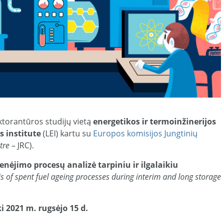
torantūros studijų vietą
energetikos ir termoinžinerijos
s institute
(LEI) kartu su
Europos komisijos Jungtinių
tre
– JRC).
nėjimo procesų analizė tarpiniu ir ilgalaikiu
is of spent fuel ageing processes during interim and long storage
 2021 m. rugsėjo 15 d.