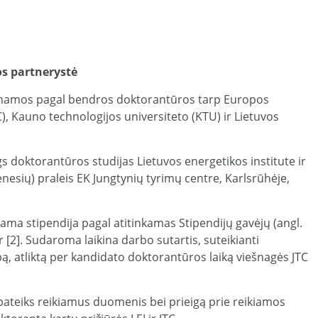
os partnerystė
dinamos pagal bendros doktorantūros tarp Europos
C), Kauno technologijos universiteto (KTU) ir Lietuvos
gs doktorantūros studijas Lietuvos energetikos institute ir
nesių) praleis EK Jungtynių tyrimų centre, Karlsrūhėje,
ama stipendija pagal atitinkamas Stipendijų gavėjų (angl.
] ir [2]. Sudaroma laikina darbo sutartis, suteikianti
ą, atliktą per kandidato doktorantūros laiką viešnagės JTC
r pateiks reikiamus duomenis bei prieigą prie reikiamos