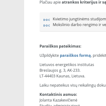
Plačiau apie
atrankos kriterijus ir s
Kvietimo jungtinėms studijoms 
Mokslinio darbo rengimo ir ve
Paraiškos pateikimas:
Užpildykite
paraiškos formą
, pridėk
Lietuvos energetikos institutas
Breslaujos g. 3, AK-233.
LT-44403 Kaunas, Lietuva.
Laiku nepateikus visų reikalingų do
Kontaktinis asmuo:
Jolanta Kazakevičienė
Studijų administratorė