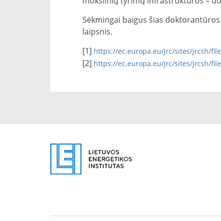
mokslinių tyrimų infrastruktūros – dok
Sėkmingai baigus šias doktorantūros
laipsnis.
[1]
https://ec.europa.eu/jrc/sites/jrcsh/fi
[2]
https://ec.europa.eu/jrc/sites/jrcs