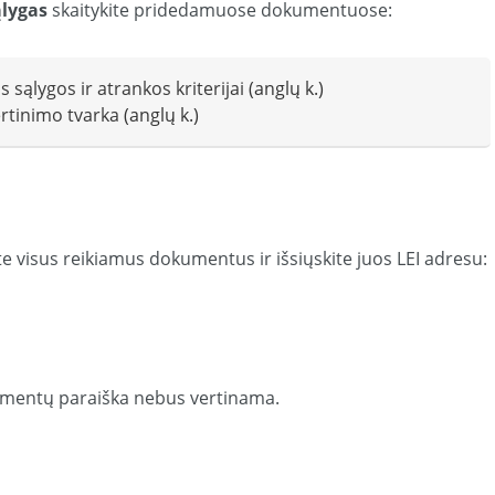
ąlygas
skaitykite pridedamuose dokumentuose:
sąlygos ir atrankos kriterijai
(anglų k.)
rtinimo tvarka
(anglų k.)
ite visus reikiamus dokumentus ir išsiųskite juos LEI adresu:
kumentų paraiška nebus vertinama.