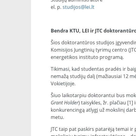
el. p.
studijos@lei.lt
Bendra KTU, LEI ir JTC doktorantūr
Šios doktorantūros studijos įgyven
Komisijos Jungtinių tyrimų centro (JT
energetikos instituto programą.
Tikimasi, kad studentas pradės ir bai
nemažą studijų dalį (mažiausiai 12 mė
Vokietijoje.
Šiuo laikotarpiu doktorantui bus mok
Grant Holder
) taisykles, žr. plačiau [1
konkurencingą atlygį už mokslinį darb
metu.
JTC taip pat paskirs patarėją temai i