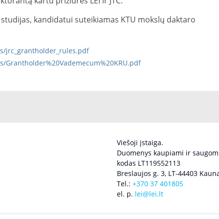
torantą kartu prižiūrės LEI ir JTC.
 studijas, kandidatui suteikiamas KTU mokslų daktaro
les/jrc_grantholder_rules.pdf
h/files/Grantholder%20Vademecum%20KRU.pdf
Viešoji įstaiga.
Duomenys kaupiami ir saugomi
kodas LT119552113
Breslaujos g. 3, LT-44403 Kauna
Tel.:
+370 37 401805
el. p.
lei@lei.lt