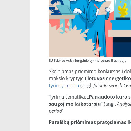
EU Science Hub / Jungtinio tyrimų centro iliustracija
Skelbiamas priėmimo konkursas į dok
mokslo kryptyje
Lietuvos energetiko
tyrimų centru
(angl.
Joint Research Cen
Tyrimų tematika: „
Panaudoto kuro se
saugojimo laikotarpiu
“ (angl.
Analys
period
)
Paraiškų priėmimas pratęsiamas iki