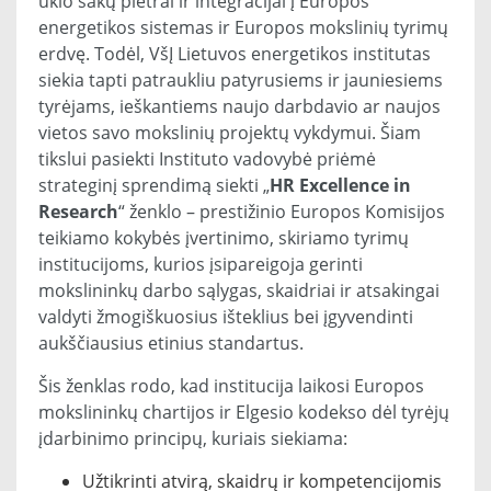
ūkio šakų plėtrai ir integracijai į Europos
energetikos sistemas ir Europos mokslinių tyrimų
erdvę. Todėl, VšĮ Lietuvos energetikos institutas
siekia tapti patraukliu patyrusiems ir jauniesiems
tyrėjams, ieškantiems naujo darbdavio ar naujos
vietos savo mokslinių projektų vykdymui. Šiam
tikslui pasiekti Instituto vadovybė priėmė
strateginį sprendimą siekti „
HR Excellence in
Research
“ ženklo – prestižinio Europos Komisijos
teikiamo kokybės įvertinimo, skiriamo tyrimų
institucijoms, kurios įsipareigoja gerinti
mokslininkų darbo sąlygas, skaidriai ir atsakingai
valdyti žmogiškuosius išteklius bei įgyvendinti
aukščiausius etinius standartus.
Šis ženklas rodo, kad institucija laikosi Europos
mokslininkų chartijos ir Elgesio kodekso dėl tyrėjų
įdarbinimo principų, kuriais siekiama:
Užtikrinti atvirą, skaidrų ir kompetencijomis