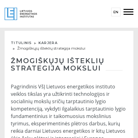
EN
TITULINIS
KARJERA
Žmogiškųjų išteklių strategija mokslui
ŽMOGIŠKŲJŲ IŠTEKLIŲ
STRATEGIJA MOKSLUI
Pagrindinis VšĮ Lietuvos energetikos instituto
veiklos tikslas yra užtikrinti technologijos ir
socialinių mokslų sričių tarptautinio lygio
kompetenciją, vykdyti ilgalaikius tarptautinio lygio
fundamentinius ir taikomuosius mokslinius
tyrimus, eksperimentinės plėtros darbus, kurių
reikia darniai Lietuvos energetikos ir kitų Lietuvos