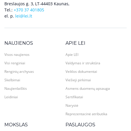
Breslaujos g. 3, LT-44403 Kaunas,
Tel.:
+370 37 401805
el. p.
lei@lei.lt
NAUJIENOS
APIE LEI
Visos naujienos
Apie LEI
Visi renginiai
Valdymas ir struktūra
Renginių archyvas
Veiklos dokumentai
Skelbimai
Viešieji pirkimai
Naujienlaiškis
Asmens duomenų apsauga
Leidiniai
Sertifikatai
Narystė
Reprezentacinė atributika
MOKSLAS
PASLAUGOS