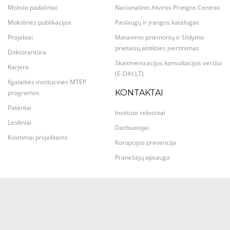
Mokslo padaliniai
Nacionalinis Atviros Prieigos Centras
Mokslinės publikacijos
Paslaugų ir įrangos katalogas
Projektai
Matavimo priemonių ir šildymo
prietaisų atitikties įvertinimas
Doktorantūra
Skaitmenizacijos konsultacijos verslui
Karjera
(E-DIH.LT)
Ilgalaikės institucinės MTEP
KONTAKTAI
programos
Patentai
Instituto rekvizitai
Leidiniai
Darbuotojai
Kvietimai projektams
Korupcijos prevencija
Pranešėjų apsauga