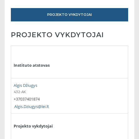
PROJEKTO VYKDYTOJAI
PROJEKTO VYKDYTOJAI
Instituto atstovas
Algis Džiugys
432-AK
+37037401874
Algis.Dziugys@lei.lt
Projekto vykdytojai