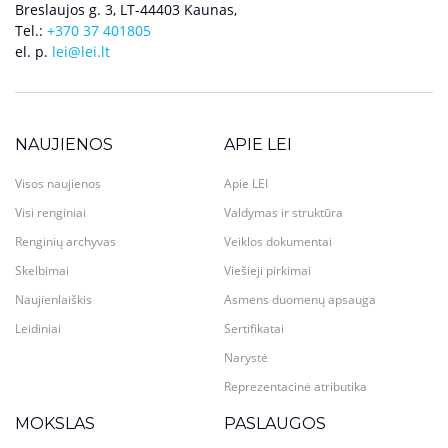
Breslaujos g. 3, LT-44403 Kaunas,
Tel.:
+370 37 401805
el. p.
lei@lei.lt
NAUJIENOS
APIE LEI
Visos naujienos
Apie LEI
Visi renginiai
Valdymas ir struktūra
Renginių archyvas
Veiklos dokumentai
Skelbimai
Viešieji pirkimai
Naujienlaiškis
Asmens duomenų apsauga
Leidiniai
Sertifikatai
Narystė
Reprezentacinė atributika
MOKSLAS
PASLAUGOS