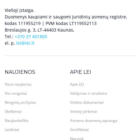
Viešoji įstaiga.
Duomenys kaupiami ir saugomi Juridinių asmenų registre,
kodas 111955219 | PVM kodas LT119552113
Breslaujos g. 3, LT-44403 Kaunas,
Tel.:
+370 37 401805
el. p.
lei@lei.lt
NAUJIENOS
APIE LEI
Visos naujienos
Apie LEI
Visi renginiai
Valdymas ir struktūra
Renginių archyvas
Veiklos dokumentai
Skelbimai
Viešieji pirkimai
Naujienlaiškis
Asmens duomenų apsauga
Leidiniai
Sertifikatai
Narystė