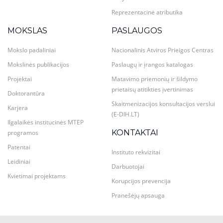
Reprezentacinė atributika
MOKSLAS
PASLAUGOS
Mokslo padaliniai
Nacionalinis Atviros Prieigos Centras
Mokslinės publikacijos
Paslaugų ir įrangos katalogas
Projektai
Matavimo priemonių ir šildymo
prietaisų atitikties įvertinimas
Doktorantūra
Skaitmenizacijos konsultacijos verslui
Karjera
(E-DIH.LT)
Ilgalaikės institucinės MTEP
KONTAKTAI
programos
Patentai
Instituto rekvizitai
Leidiniai
Darbuotojai
Kvietimai projektams
Korupcijos prevencija
Pranešėjų apsauga