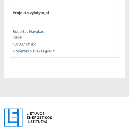
Projekto vykdytojai
Robertas Navakas
411-AK
+37037401851
Robertas.Navakas@lei.lt