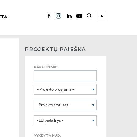
TAI
EN
PROJEKTŲ PAIEŠKA
PAVADINIMAS
– Projekto programa –
- Projekto statusas -
- LEI padalinys -
VYKDYTA NUO: