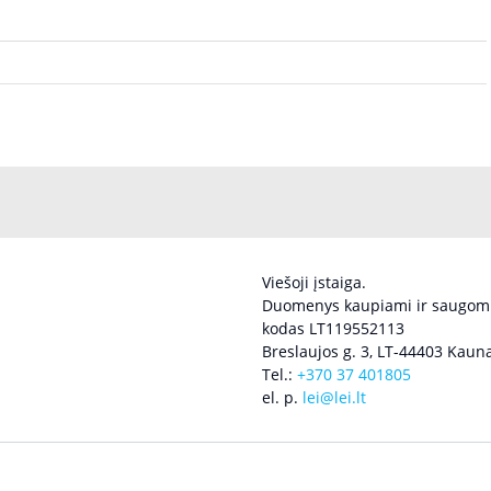
Viešoji įstaiga.
Duomenys kaupiami ir saugomi
kodas LT119552113
Breslaujos g. 3, LT-44403 Kauna
Tel.:
+370 37 401805
el. p.
lei@lei.lt