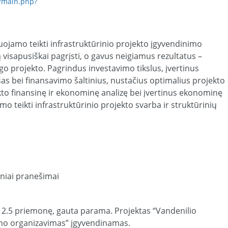
lt/main.php?
nuojamo teikti infrastruktūrinio projekto įgyvendinimo
ją visapusiškai pagrįsti, o gavus neigiamus rezultatus –
o projekto. Pagrindus investavimo tikslus, įvertinus
šas bei finansavimo šaltinius, nustačius optimalius projekto
kto finansinę ir ekonominę analizę bei įvertinus ekonominę
o teikti infrastruktūrinio projekto svarba ir struktūrinių
ciniai pranešimai
 2.5 priemonę, gauta parama. Projektas “Vandenilio
mo organizavimas” įgyvendinamas.