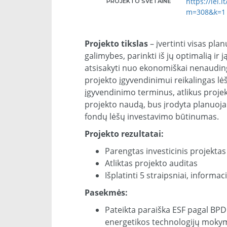
https://lei.
PROJEKTO SVETAINĖ
m=308&k=1
Projekto tikslas
– įvertinti visas pla
galimybes, parinkti iš jų optimalią ir 
atsisakyti nuo ekonomiškai nenauding
projekto įgyvendinimui reikalingas lė
įgyvendinimo terminus, atlikus proje
projekto naudą, bus įrodyta planuojam
fondų lėšų investavimo būtinumas.
Projekto rezultatai:
Parengtas investicinis projektas
Atliktas projekto auditas
Išplatinti 5 straipsniai, informa
Pasekmės:
Pateikta paraiška ESF pagal BPD
energetikos technologijų moky