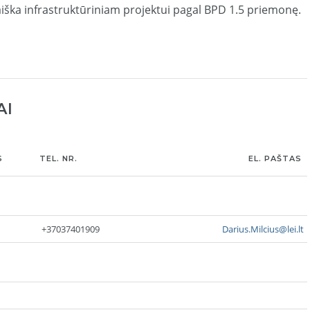
aiška infrastruktūriniam projektui pagal BPD 1.5 priemonę.
AI
S
TEL. NR.
EL. PAŠTAS
+37037401909
Darius.Milcius@lei.lt