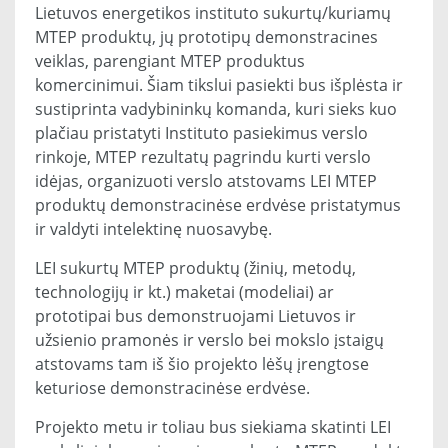
Lietuvos energetikos instituto sukurtų/kuriamų
MTEP produktų, jų prototipų demonstracines
veiklas, parengiant MTEP produktus
komercinimui. Šiam tikslui pasiekti bus išplėsta ir
sustiprinta vadybininkų komanda, kuri sieks kuo
plačiau pristatyti Instituto pasiekimus verslo
rinkoje, MTEP rezultatų pagrindu kurti verslo
idėjas, organizuoti verslo atstovams LEI MTEP
produktų demonstracinėse erdvėse pristatymus
ir valdyti intelektinę nuosavybę.
LEI sukurtų MTEP produktų (žinių, metodų,
technologijų ir kt.) maketai (modeliai) ar
prototipai bus demonstruojami Lietuvos ir
užsienio pramonės ir verslo bei mokslo įstaigų
atstovams tam iš šio projekto lėšų įrengtose
keturiose demonstracinėse erdvėse.
Projekto metu ir toliau bus siekiama skatinti LEI