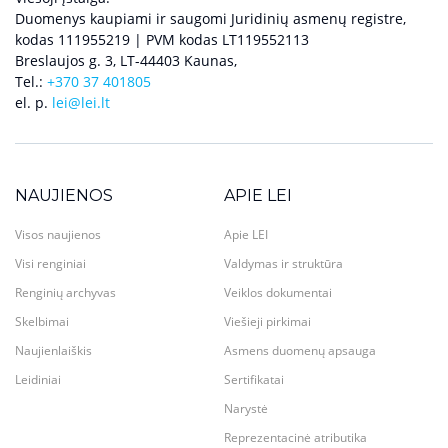
Duomenys kaupiami ir saugomi Juridinių asmenų registre,
kodas 111955219 | PVM kodas LT119552113
Breslaujos g. 3, LT-44403 Kaunas,
Tel.:
+370 37 401805
el. p.
lei@lei.lt
NAUJIENOS
APIE LEI
Visos naujienos
Apie LEI
Visi renginiai
Valdymas ir struktūra
Renginių archyvas
Veiklos dokumentai
Skelbimai
Viešieji pirkimai
Naujienlaiškis
Asmens duomenų apsauga
Leidiniai
Sertifikatai
Narystė
Reprezentacinė atributika