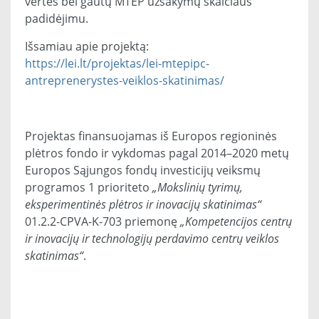
vertės bei gautų MTEP užsakymų skaičiaus
padidėjimu.
Išsamiau apie projektą:
https://lei.lt/projektas/lei-mtepipc-
antreprenerystes-veiklos-skatinimas/
Projektas finansuojamas iš Europos regioninės
plėtros fondo ir vykdomas pagal 2014–2020 metų
Europos Sąjungos fondų investicijų veiksmų
programos 1 prioriteto
„Mokslinių tyrimų,
eksperimentinės plėtros ir inovacijų skatinimas“
01.2.2-CPVA-K-703 priemonę
„Kompetencijos centrų
ir inovacijų ir technologijų perdavimo centrų veiklos
skatinimas“
.