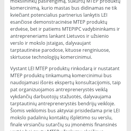
mokslininkų pasirengimą, sukurtų MTEP produktų
komercinimą, kurio mastas bus didinamas ne tik
kviečiant potencialius partnerius lankytis LEI
esančiose demonstracinėse MTEP produktų
erdvėse, bet ir patiems MTEPIPC vadybininkams ir
antrepreneriams lankant Lietuvos ir užsienio
verslo ir mokslo įstaigas, dalyvaujant
tarptautinėse parodose, kituose renginiuose,
skirtuose technologijų komercinimui.
Vystant LEI MTEP produktų rinkodarą ir nustatant
MTEP produktų tinkamumą komercinimui bus
naudojamasi išorės ekspertų konsultacijomis, taip
pat organizuojamos antreprenerystės veiklą
vykdančių darbuotojų stažuotės, dalyvaujama
tarptautinių antreprenerystės bendrijų veikloje.
Šiomis veiklomis bus aktyviai prisidedama prie LEI
mokslo padalinių kontaktų išplėtimo su verslu,
finale virsiančiu sutarčių su įmonėmis finansinės