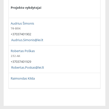
Projekto vykdytojai
Audrius Šimonis
78-BRK
+37037401902
Audrius.Simonis@lei.lt
Robertas Poškas
232-AK
+37037401929
Robertas.Poskas@lei.lt
Raimondas Kilda