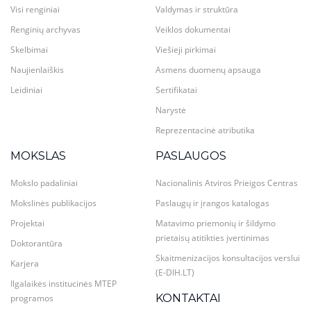
Visi renginiai
Valdymas ir struktūra
Renginių archyvas
Veiklos dokumentai
Skelbimai
Viešieji pirkimai
Naujienlaiškis
Asmens duomenų apsauga
Leidiniai
Sertifikatai
Narystė
Reprezentacinė atributika
MOKSLAS
PASLAUGOS
Mokslo padaliniai
Nacionalinis Atviros Prieigos Centras
Mokslinės publikacijos
Paslaugų ir įrangos katalogas
Projektai
Matavimo priemonių ir šildymo
prietaisų atitikties įvertinimas
Doktorantūra
Skaitmenizacijos konsultacijos verslui
Karjera
(E-DIH.LT)
Ilgalaikės institucinės MTEP
KONTAKTAI
programos