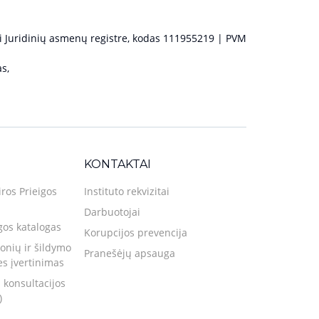
 Juridinių asmenų registre, kodas 111955219 | PVM
s,
KONTAKTAI
iros Prieigos
Instituto rekvizitai
Darbuotojai
gos katalogas
Korupcijos prevencija
nių ir šildymo
Pranešėjų apsauga
ies įvertinimas
 konsultacijos
)