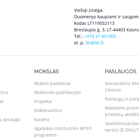
Viešoji įstaiga.
Duomenys kaupiami ir saugomi
kodas LT119552113
Breslaujos g. 3, LT-44403 Kauna
Tel.:
+370 37 401805
el. p.
lei@lei.lt
MOKSLAS
PASLAUGOS
Mokslo padaliniai
Nacionalinis Atv
Centras
tūra
Mokslinės publikacijos
Paslaugų ir įran
ai
Projektai
Matavimo priemo
Doktorantūra
prietaisų atitikt
 apsauga
Karjera
Skaitmenizacijos
Ilgalaikės institucinės MTEP
verslui (E-DIH.LT
programos