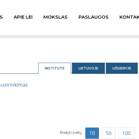
S
APIE LEI
MOKSLAS
PASLAUGOS
KONTAK
INSTITUTE
LIETUVOJE
UŽSIENYJE
susirinkimas
10
50
100
Rodyti įrašų: