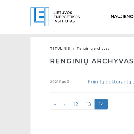
NAUJIENO
Renginių archyvas
TITULINIS
RENGINIŲ ARCHYVAS
Priimtų doktorantų 
2021
Rgs
3
«
‹
12
13
14