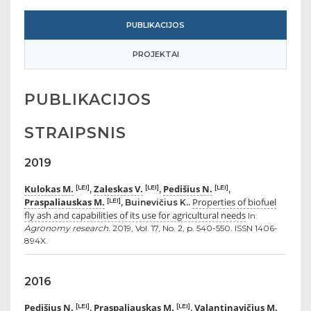
PUBLIKACIJOS
PROJEKTAI
PUBLIKACIJOS
STRAIPSNIS
2019
Kulokas M.
Zaleskas V.
Pedišius N.
[LEI]
[LEI]
[LEI]
,
,
,
Praspaliauskas M.
Properties of biofuel
[LEI]
, Buinevičius K..
fly ash and capabilities of its use for agricultural needs
In:
Agronomy research.
2019, Vol. 17, No. 2, p. 540-550. ISSN 1406-
894X.
2016
Pedišius N.
Praspaliauskas M.
Valantinavičius M.
[LEI]
[LEI]
,
,