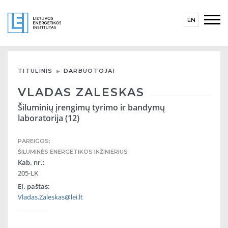
EN
TITULINIS
DARBUOTOJAI
VLADAS ZALESKAS
Šiluminių įrengimų tyrimo ir bandymų
laboratorija (12)
PAREIGOS:
ŠILUMINĖS ENERGETIKOS INŽINIERIUS
Kab. nr.:
205-LK
El. paštas:
Vladas.Zaleskas@lei.lt