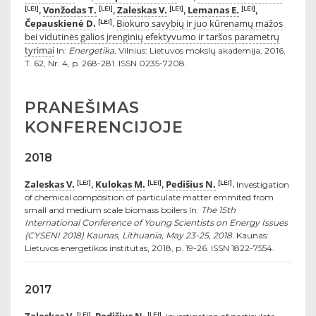
Vonžodas T.
Zaleskas V.
Lemanas E.
[LEI]
[LEI]
[LEI]
[LEI]
,
,
,
,
Čepauskienė D.
Biokuro savybių ir juo kūrenamų mažos
[LEI]
.
bei vidutinės galios įrenginių efektyvumo ir taršos parametrų
tyrimai
In:
Energetika.
Vilnius: Lietuvos mokslų akademija, 2016,
T. 62, Nr. 4, p. 268-281. ISSN 0235-7208.
PRANEŠIMAS
KONFERENCIJOJE
2018
Zaleskas V.
Kulokas M.
Pedišius N.
[LEI]
[LEI]
[LEI]
,
,
.
Investigation
of chemical composition of particulate matter emmited from
small and medium scale biomass boilers In:
The 15th
International Conference of Young Scientists on Energy Issues
(CYSENI 2018) Kaunas, Lithuania, May 23-25, 2018.
Kaunas:
Lietuvos energetikos institutas, 2018, p. 19-26. ISSN 1822-7554.
2017
[LEI]
[LEI]