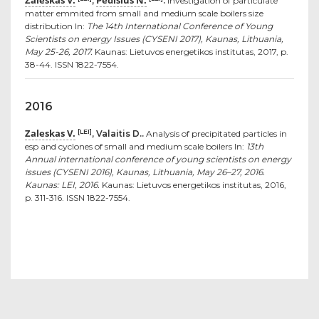
Zaleskas V.
Pedišius N.
,
.
Investigation of particulate
matter emmited from small and medium scale boilers size
distribution In:
The 14th International Conference of Young
Scientists on energy Issues (CYSENI 2017), Kaunas, Lithuania,
May 25-26, 2017.
Kaunas: Lietuvos energetikos institutas, 2017, p.
38-44. ISSN 1822-7554.
2016
Zaleskas V.
[LEI]
, Valaitis D..
Analysis of precipitated particles in
esp and cyclones of small and medium scale boilers In:
13th
Annual international conference of young scientists on energy
issues (CYSENI 2016), Kaunas, Lithuania, May 26–27, 2016.
Kaunas: LEI, 2016.
Kaunas: Lietuvos energetikos institutas, 2016,
p. 311-316. ISSN 1822-7554.