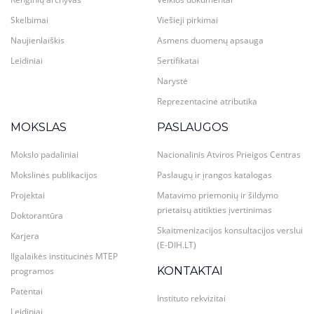
Skelbimai
Viešieji pirkimai
Naujienlaiškis
Asmens duomenų apsauga
Leidiniai
Sertifikatai
Narystė
Reprezentacinė atributika
MOKSLAS
PASLAUGOS
Mokslo padaliniai
Nacionalinis Atviros Prieigos Centras
Mokslinės publikacijos
Paslaugų ir įrangos katalogas
Projektai
Matavimo priemonių ir šildymo
prietaisų atitikties įvertinimas
Doktorantūra
Skaitmenizacijos konsultacijos verslui
Karjera
(E-DIH.LT)
Ilgalaikės institucinės MTEP
KONTAKTAI
programos
Patentai
Instituto rekvizitai
Leidiniai