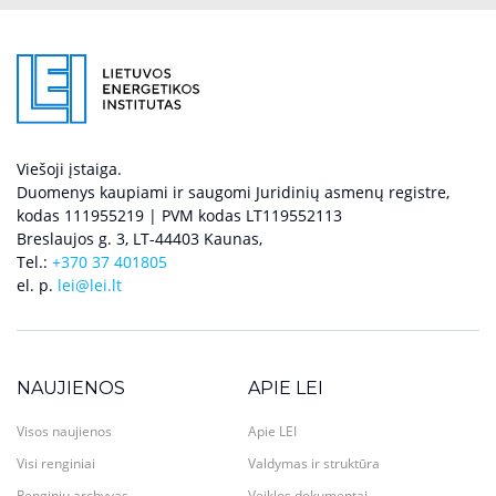
Viešoji įstaiga.
Duomenys kaupiami ir saugomi Juridinių asmenų registre,
kodas 111955219 | PVM kodas LT119552113
Breslaujos g. 3, LT-44403 Kaunas,
Tel.:
+370 37 401805
el. p.
lei@lei.lt
NAUJIENOS
APIE LEI
Visos naujienos
Apie LEI
Visi renginiai
Valdymas ir struktūra
Renginių archyvas
Veiklos dokumentai