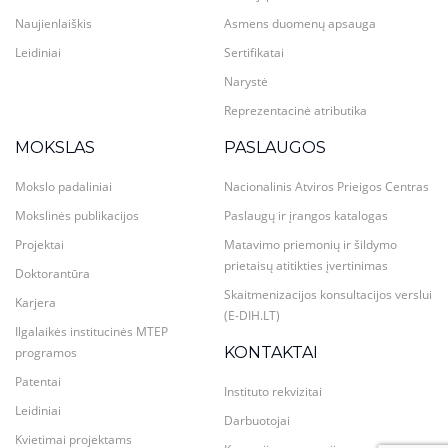
Naujienlaiškis
Asmens duomenų apsauga
Leidiniai
Sertifikatai
Narystė
Reprezentacinė atributika
MOKSLAS
PASLAUGOS
Mokslo padaliniai
Nacionalinis Atviros Prieigos Centras
Mokslinės publikacijos
Paslaugų ir įrangos katalogas
Projektai
Matavimo priemonių ir šildymo
prietaisų atitikties įvertinimas
Doktorantūra
Skaitmenizacijos konsultacijos verslui
Karjera
(E-DIH.LT)
Ilgalaikės institucinės MTEP
KONTAKTAI
programos
Patentai
Instituto rekvizitai
Leidiniai
Darbuotojai
Kvietimai projektams