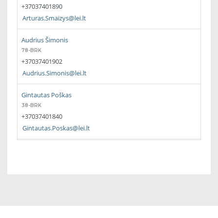
+37037401890
Arturas.Smaizys@lei.lt
Audrius Šimonis
78-BRK
+37037401902
Audrius.Simonis@lei.lt
Gintautas Poškas
38-BRK
+37037401840
Gintautas.Poskas@lei.lt