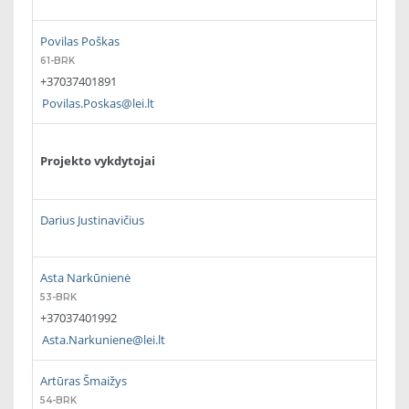
Povilas Poškas
61-BRK
+37037401891
Povilas.Poskas@lei.lt
Projekto vykdytojai
Darius Justinavičius
Asta Narkūnienė
53-BRK
+37037401992
Asta.Narkuniene@lei.lt
Artūras Šmaižys
54-BRK