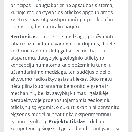
principas – daugiabarjerinė apsaugos sistema,
kurioje radioaktyviosios atliekos apgaubiamos
keletu vienas kitą sustiprinančių ir papildančių
inžinerinių bei natūralių barjerų.
Bentonitas
– inžinerinė medžiaga, pasižyminti
labai mažu laidumu vandeniui ir dujoms, didele
sorbcine radionuklidų geba bei mechaniniu
atsparumu, daugelyje geologinio atliekyno
koncepcijų numatoma kaip požeminių tunelių
užsandarinimo medžiaga, ten sudėjus didelio
aktyvumo radioaktyviąsias atliekas. Šiuo metu
nėra pilnai suprantama bentonito elgsena ir
mechaninių bei kt. savybių kitimas ilgalaikėje
perspektyvoje prognozuojamomis geologinių
atliekynų sąlygomis, o sukurti skaitiniai bentonito
elgsenos modeliai neatitinka eksperimentinių
tyrimų rezultatų.
Projekto tikslas
– didinti
kompetenciją šioje srityje, apibendrinant įvairiose