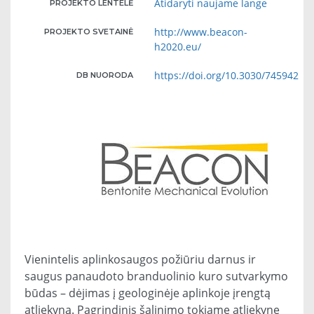
Atidaryti naujame lange
PROJEKTO LENTELĖ
http://www.beacon-
PROJEKTO SVETAINĖ
h2020.eu/
https://doi.org/10.3030/745942
DB NUORODA
Vienintelis aplinkosaugos požiūriu darnus ir
saugus panaudoto branduolinio kuro sutvarkymo
būdas – dėjimas į geologinėje aplinkoje įrengtą
atliekyną. Pagrindinis šalinimo tokiame atliekyne