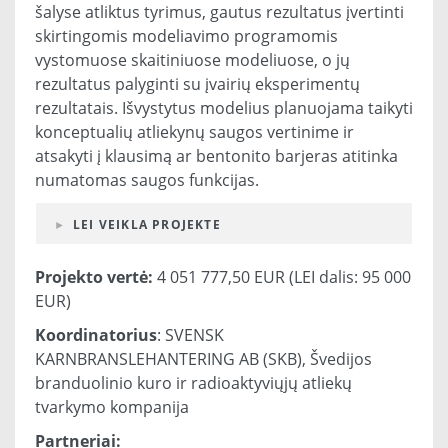
šalyse atliktus tyrimus, gautus rezultatus įvertinti
skirtingomis modeliavimo programomis
vystomuose skaitiniuose modeliuose, o jų
rezultatus palyginti su įvairių eksperimentų
rezultatais. Išvystytus modelius planuojama taikyti
konceptualių atliekynų saugos vertinime ir
atsakyti į klausimą ar bentonito barjeras atitinka
numatomas saugos funkcijas.
LEI VEIKLA PROJEKTE
Projekto vertė:
4 051 777,50 EUR (LEI dalis: 95 000
EUR)
Koordinatorius
: SVENSK
KARNBRANSLEHANTERING AB (SKB), Švedijos
branduolinio kuro ir radioaktyviųjų atliekų
tvarkymo kompanija
Partneriai: