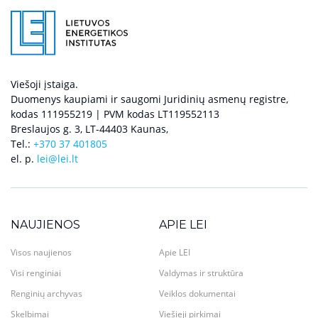
Viešoji įstaiga.
Duomenys kaupiami ir saugomi Juridinių asmenų registre,
kodas 111955219 | PVM kodas LT119552113
Breslaujos g. 3, LT-44403 Kaunas,
Tel.:
+370 37 401805
el. p.
lei@lei.lt
NAUJIENOS
APIE LEI
Visos naujienos
Apie LEI
Visi renginiai
Valdymas ir struktūra
Renginių archyvas
Veiklos dokumentai
Skelbimai
Viešieji pirkimai