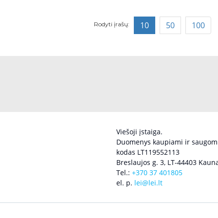
10
50
100
Rodyti įrašų:
Viešoji įstaiga.
Duomenys kaupiami ir saugomi
kodas LT119552113
Breslaujos g. 3, LT-44403 Kauna
Tel.:
+370 37 401805
el. p.
lei@lei.lt