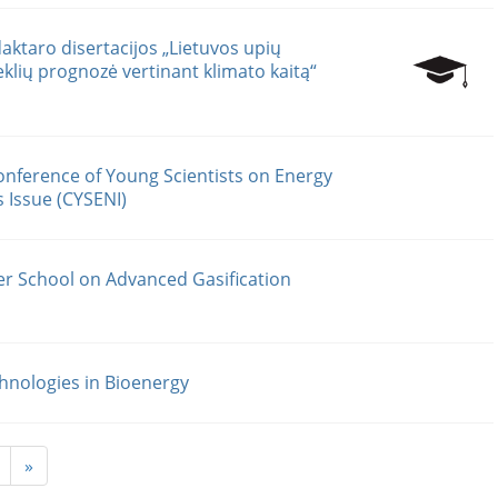
ktaro disertacijos „Lietuvos upių
eklių prognozė vertinant klimato kaitą“
onference of Young Scientists on Energy
 Issue (CYSENI)
r School on Advanced Gasification
nologies in Bioenergy
»