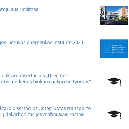
otojų susirinkimas
os Lietuvos energetikos institute 2023
s daktaro disertacijos „Drėgmės
kintos medienos biokuro pakurose tyrimas“
taro disertacijos „Integruotas transporto
rių dekarbonizacijos mažiausiais kaštais