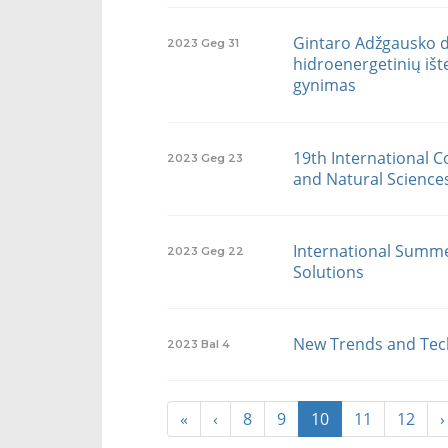
Gintaro Adžgausko da
2023
Geg
31
hidroenergetinių išt
gynimas
19th International C
2023
Geg
23
and Natural Sciences
International Summe
2023
Geg
22
Solutions
New Trends and Tech
2023
Bal
4
«
‹
8
9
10
11
12
›