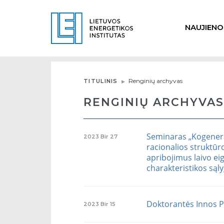
NAUJIENO
Renginių archyvas
TITULINIS
RENGINIŲ ARCHYVAS
Seminaras „Kogenera
2023
Bir
27
racionalios struktūr
apribojimus laivo eig
charakteristikos sąl
Doktorantės Innos Pi
2023
Bir
15