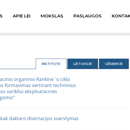
S
APIE LEI
MOKSLAS
PASLAUGOS
KONTAK
INSTITUTE
LIETUVOJE
UŽSIENYJE
cinio organinio Rankine`o ciklo
os formavimas vertinant techninius
os varikliui eksploatacinės
ygomis“
tak daktaro disertacijos svarstymas