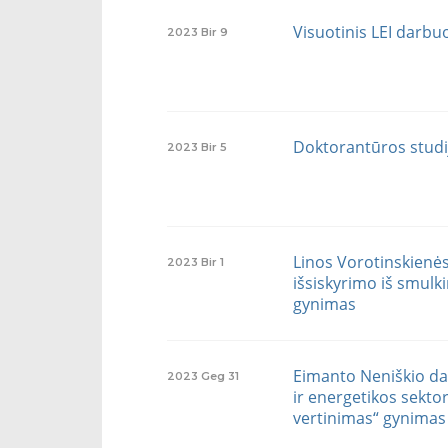
Visuotinis LEI darbu
2023
Bir
9
Doktorantūros studij
2023
Bir
5
Linos Vorotinskienė
2023
Bir
1
išsiskyrimo iš smul
gynimas
Eimanto Neniškio dak
2023
Geg
31
ir energetikos sekto
vertinimas“ gynimas