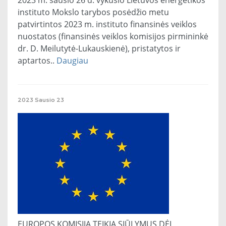
2023 m. sausio 26 d. vykusio Lietuvos energetikos
instituto Mokslo tarybos posėdžio metu
patvirtintos 2023 m. instituto finansinės veiklos
nuostatos (finansinės veiklos komisijos pirmininkė
dr. D. Meilutytė-Lukauskienė), pristatytos ir
aptartos..
Daugiau
2023
Sausio
23
EUROPOS KOMISIJA TEIKIA SIŪLYMUS DĖL