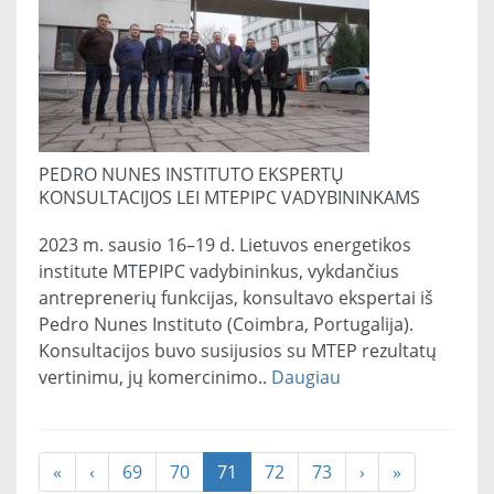
PEDRO NUNES INSTITUTO EKSPERTŲ
KONSULTACIJOS LEI MTEPIPC VADYBININKAMS
2023 m. sausio 16–19 d. Lietuvos energetikos
institute MTEPIPC vadybininkus, vykdančius
antreprenerių funkcijas, konsultavo ekspertai iš
Pedro Nunes Instituto (Coimbra, Portugalija).
Konsultacijos buvo susijusios su MTEP rezultatų
vertinimu, jų komercinimo..
Daugiau
«
‹
69
70
71
72
73
›
»