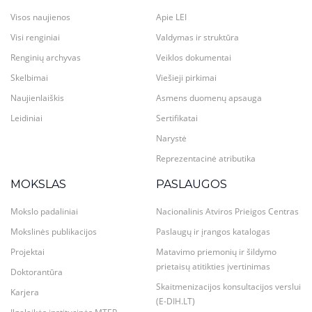
Visos naujienos
Apie LEI
Visi renginiai
Valdymas ir struktūra
Renginių archyvas
Veiklos dokumentai
Skelbimai
Viešieji pirkimai
Naujienlaiškis
Asmens duomenų apsauga
Leidiniai
Sertifikatai
Narystė
Reprezentacinė atributika
MOKSLAS
PASLAUGOS
Mokslo padaliniai
Nacionalinis Atviros Prieigos Centras
Mokslinės publikacijos
Paslaugų ir įrangos katalogas
Projektai
Matavimo priemonių ir šildymo
prietaisų atitikties įvertinimas
Doktorantūra
Skaitmenizacijos konsultacijos verslui
Karjera
(E-DIH.LT)