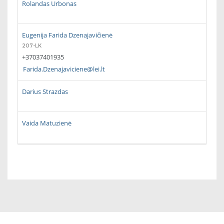
Rolandas Urbonas
Eugenija Farida Dzenajavičienė
207-LK
+37037401935
Farida.Dzenajaviciene@lei.lt
Darius Strazdas
Vaida Matuzienė