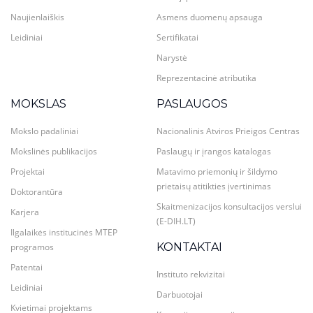
Naujienlaiškis
Asmens duomenų apsauga
Leidiniai
Sertifikatai
Narystė
Reprezentacinė atributika
MOKSLAS
PASLAUGOS
Mokslo padaliniai
Nacionalinis Atviros Prieigos Centras
Mokslinės publikacijos
Paslaugų ir įrangos katalogas
Projektai
Matavimo priemonių ir šildymo
prietaisų atitikties įvertinimas
Doktorantūra
Skaitmenizacijos konsultacijos verslui
Karjera
(E-DIH.LT)
Ilgalaikės institucinės MTEP
KONTAKTAI
programos
Patentai
Instituto rekvizitai
Leidiniai
Darbuotojai
Kvietimai projektams