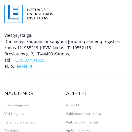
Viešoji įstaiga.
Duomenys kaupiami ir saugomi Juridinių asmenų registre,
kodas 111955219 | PVM kodas LT119552113
Breslaujos g. 3, LT-44403 Kaunas,
Tel.:
+370 37 401805
el. p.
lei@lei.lt
NAUJIENOS
APIE LEI
Visos naujienos
Apie LEI
Visi renginiai
Valdymas ir struktūra
Renginių archyvas
Veiklos dokumentai
Skelbimai
Viešieji pirkimai