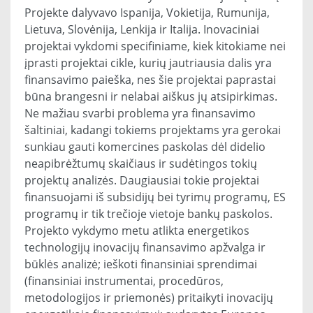
Projekte dalyvavo Ispanija, Vokietija, Rumunija,
Lietuva, Slovėnija, Lenkija ir Italija. Inovaciniai
projektai vykdomi specifiniame, kiek kitokiame nei
įprasti projektai cikle, kurių jautriausia dalis yra
finansavimo paieška, nes šie projektai paprastai
būna brangesni ir nelabai aiškus jų atsipirkimas.
Ne mažiau svarbi problema yra finansavimo
šaltiniai, kadangi tokiems projektams yra gerokai
sunkiau gauti komercines paskolas dėl didelio
neapibrėžtumų skaičiaus ir sudėtingos tokių
projektų analizės. Daugiausiai tokie projektai
finansuojami iš subsidijų bei tyrimų programų, ES
programų ir tik trečioje vietoje bankų paskolos.
Projekto vykdymo metu atlikta energetikos
technologijų inovacijų finansavimo apžvalga ir
būklės analizė; ieškoti finansiniai sprendimai
(finansiniai instrumentai, procedūros,
metodologijos ir priemonės) pritaikyti inovacijų