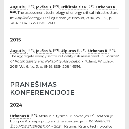
Augutis J.
Jokšas B.
Krikštolaitis R.
Urbonas R.
[LEI]
[LEI]
[LEI]
,
,
,
The assessment technology of energy critical infrastructure
[LEI]
.
In:
Applied energy.
Didžioji Britanija: Elsevier, 2016, Vol. 162, p.
1494-1504. ISSN 0306-2619.
2015
Augutis J.
Jokšas B.
Ušpuras E.
Urbonas R.
[LEI]
[LEI]
[LEI]
[LEI]
,
,
,
.
The aggregate energy sector criticality risk assessment In:
Journal
of Polish Safety and Reliability Association.
Poland, Wroclaw:
2015, Vol. 6, No. 3, p. 61-69. ISSN 2084-5316.
PRANEŠIMAS
KONFERENCIJOJE
2024
Urbonas R.
[LEI]
.
Moksliniai tyrimai ir inovacijos CŠT sektoriuje
Europos Komisijos programų perspektyvoje In:
Konferencija
ŠILUMOS ENERGETIKA – 2024.
Kaunas: Kauno technologijos