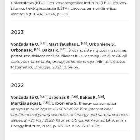
universitetas (KTU), Lietuvos energetikos institutu (LEI), Lietuvos
šilumos tiekėjų asociacija (LŠTA), Lietuvos termoinžinerijos
asociacija (LTERA), 2024, p. 1-22..
2023
Vonžudaitė O.
Martišauskas L.
[LEI]
[LEI]
,
, Urbonienė S.,
Urbonas R.
Bakas R.
[LEI]
[LEI]
,
.
Šildymo sistemų optimizavimas
pastatuose siekiant mažinti išlaidas ir CO2 emisijų kiekį In:
64-oji
Lietuvos matematikų draugijos konferencija .
Vilnius: Lietuvos
Matematikų Draugija, 2023, p. 54-54..
2022
Vonžudaitė O.
Urbonas R.
Bakas R.
[LEI]
[LEI]
[LEI]
,
,
,
Martišauskas L.
[LEI]
, Urbonienė S..
Energy consumption
analysis in buildings In:
CYSENI 2022: 18th international
conference of young scientists on energy and natural sciences
issues, 24-27 May 2022, Kaunas, Lithuania.
Kaunas: Lithuanian
Energy Institute, 2022, p. 165-168. ISSN 2783-6339.