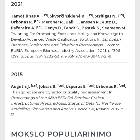
2021
Tamošiūnas A.
Skvorčinskienė R.
Striūgas N.
[LEI]
[LEI]
[LEI]
,
,
,
Urbonas R.
[LEI]
, Mergner R., Ball I., Janssen R., Rutz D.,
Pažėraitė A.
[LEI]
, Genys D., Fendt S., Bastek S., Seemann M..
Twinning For Promoting Excellence, Ability and Knowledge to
Develop Advanced Waste Gasification Solutions In:
European
Biomass Conference and Exhibition Proceedings.
Florence:
EUBIA-European Biomass Industry Association, 2021, p. 1396-
1399. Scopus. ISSN 2282-5819, eISSN 978-88-89407-21-9.
2015
Augutis J.
Jokšas B.
Ušpuras E.
Urbonas R.
[LEI]
[LEI]
[LEI]
[LEI]
,
,
,
.
The aggregate energy sector criticality risk assessment In:
Proceedings of the 48th ESReDA Seminar Critical
Infrastructures Preparedness: Status of Data for Resilience
Modelling, Simulation and Analysis.
Wroclaw, Poland: 2015, p. 1-
12..
MOKSLO POPULIARINIMO