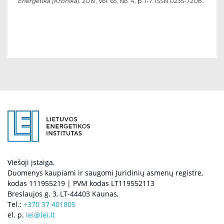
Energetika (Kronika).
2019, Vol. 65, No. 4, p. 1-7. ISSN 0235-7208.
Viešoji įstaiga.
Duomenys kaupiami ir saugomi Juridinių asmenų registre,
kodas 111955219 | PVM kodas LT119552113
Breslaujos g. 3, LT-44403 Kaunas,
Tel.:
+370 37 401805
el. p.
lei@lei.lt