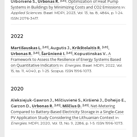
Urbonas R.
Optimization of Heat Pump
[LEI]
Urbonienė S.,
.
Systems in Buildings by Minimizing Costs and CO2 Emissions
In:
Applied Sciences.
Basel: MDPI, 2023, Vol. 13, Iss. 8, 4864, p. 1-24.
ISSN 2076-3417.
2022
Martišauskas L.
Krikštolaitis R.
[LEI]
[LEI]
, Augutis J.,
,
Urbonas R.
Šarūnienė I.
A
[LEI]
[LEI]
,
, Kopustinskas V..
Framework to Assess the Resilience of Energy Systems Based
on Quantitative Indicators
In:
Energies.
Basel: MDPI, 2022, Vol.
15, Iss. 11, 4040, p. 1-25. Scopus. ISSN 1996-1073.
2020
Aleksiejuk-Gawron J., Milčiuvienė S., Kiršienė J., Doheijo E.,
Urbonas R.
Milčius D.
Net-Metering
[LEI]
[LEI]
Garzon D.,
,
.
Compared to Battery-Based Electricity Storage in a Single-Case
PV Application Study Considering the Lithuanian Context
In:
Energies.
MDPI, 2020, Vol. 13, No. 9, 2286, p. 1-5. ISSN 1996-1073.