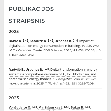
PUBLIKACIJOS
STRAIPSNIS
2025
Bakas R.
Gatautis R.
Urbonas R.
Impact of
[LEI]
[LEI]
[LEI]
,
,
.
digitalisation on energy consumption in buildings
In:
E3S Web
of Conferences.
Creete: EDP Sciences, 2025, Vol. 654, 01006, p. 1-
8. ISSN 2267-1242.
Urbonas R.
Digital transformation in energy
[LEI]
Radvilė E.,
.
systems: a comprehensive review of AI, IoT, blockchain, and
decentralised energy models
In:
Energetika.
Vilnius: Lietuvos
mokslų akademija, 2025, T. 71, Nr. 1, p. 1-22. ISSN 0235-7208.
2023
Vonžudaitė O.
Martišauskas L.
Bakas R.
[LEI]
[LEI]
[LEI]
,
,
,