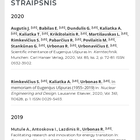
STRAIPSNIS
2020
Augutis J.
Babilas E.
Dundulis G.
Kaliatka A.
[LEI]
[LEI]
[LEI]
,
,
,
Kaliatka T.
Krikštolaitis R.
Martišauskas L.
[LEI]
[LEI]
[LEI]
[LEI]
,
,
,
,
Rimkevičius S.
Pabarčius R.
Povilaitis M.
[LEI]
[LEI]
[LEI]
,
,
,
Stankūnas G.
Urbonas R.
Urbonavičius E.
[LEI]
[LEI]
[LEI]
,
,
.
Scientific inheritance of Eugenijus Ušpuras In:
Kerntechnik.
Munchen: Carl Hanser Verlag, 2020, Vol. 85, Iss. 2, p. 72-81. ISSN
0932-3902.
Rimkevičius S.
Kaliatka A.
Urbonas R.
In
[LEI]
[LEI]
[LEI]
,
,
.
memoriam of Eugenijus Ušpuras (1955–2019)
In:
Nuclear
Engineering and Design.
Lausanne: Elsevier, 2020, Vol. 361,
110628, p. 1. ISSN 0029-5493.
2019
Urbonas R.
[LEI]
Mutule A., Antoskova I., Lazdinis R.,
.
Facilitating research and innovation for energy transition In: