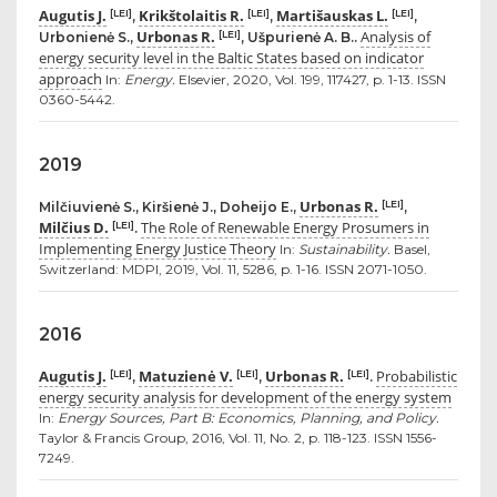
Augutis J.
Krikštolaitis R.
Martišauskas L.
[LEI]
[LEI]
[LEI]
,
,
,
Urbonas R.
Analysis of
[LEI]
Urbonienė S.,
, Ušpurienė A. B..
energy security level in the Baltic States based on indicator
approach
In:
Energy.
Elsevier, 2020, Vol. 199, 117427, p. 1-13. ISSN
0360-5442.
2019
Urbonas R.
[LEI]
Milčiuvienė S., Kiršienė J., Doheijo E.,
,
Milčius D.
The Role of Renewable Energy Prosumers in
[LEI]
.
Implementing Energy Justice Theory
In:
Sustainability.
Basel,
Switzerland: MDPI, 2019, Vol. 11, 5286, p. 1-16. ISSN 2071-1050.
2016
Augutis J.
Matuzienė V.
Urbonas R.
Probabilistic
[LEI]
[LEI]
[LEI]
,
,
.
energy security analysis for development of the energy system
In:
Energy Sources, Part B: Economics, Planning, and Policy.
Taylor & Francis Group, 2016, Vol. 11, No. 2, p. 118-123. ISSN 1556-
7249.