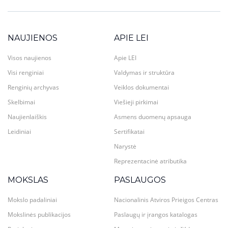
NAUJIENOS
APIE LEI
Visos naujienos
Apie LEI
Visi renginiai
Valdymas ir struktūra
Renginių archyvas
Veiklos dokumentai
Skelbimai
Viešieji pirkimai
Naujienlaiškis
Asmens duomenų apsauga
Leidiniai
Sertifikatai
Narystė
Reprezentacinė atributika
MOKSLAS
PASLAUGOS
Mokslo padaliniai
Nacionalinis Atviros Prieigos Centras
Mokslinės publikacijos
Paslaugų ir įrangos katalogas