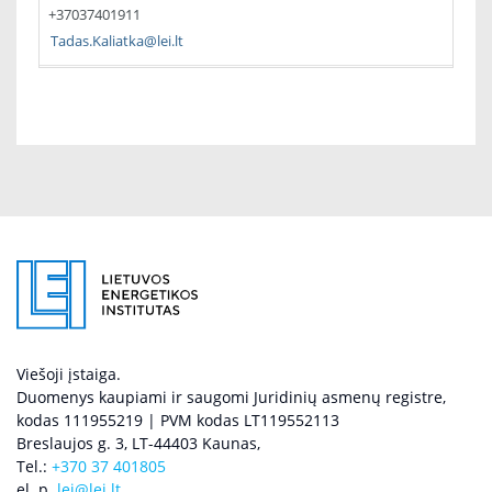
+37037401911
Tadas.Kaliatka@lei.lt
Viešoji įstaiga.
Duomenys kaupiami ir saugomi Juridinių asmenų registre,
kodas 111955219 | PVM kodas LT119552113
Breslaujos g. 3, LT-44403 Kaunas,
Tel.:
+370 37 401805
el. p.
lei@lei.lt