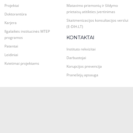
Projektai
Matavimo priemonių ir šildymo
prietaisų atitikties įvertinimas
Doktorantūra
Skaitmenizacijos konsultacijos verslui
Karjera
(E-DIH.LT)
Ilgalaikės institucinės MTEP
KONTAKTAI
programos
Patentai
Instituto rekvizitai
Leidiniai
Darbuotojai
Kvietimai projektams
Korupcijos prevencija
Pranešėjų apsauga