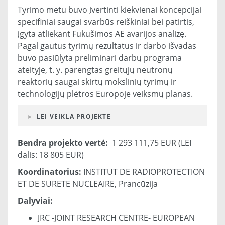
Tyrimo metu buvo įvertinti kiekvienai koncepcijai
specifiniai saugai svarbūs reiškiniai bei patirtis,
įgyta atliekant Fukušimos AE avarijos analizę.
Pagal gautus tyrimų rezultatus ir darbo išvadas
buvo pasiūlyta preliminari darbų programa
ateityje, t. y. parengtas greitųjų neutronų
reaktorių saugai skirtų mokslinių tyrimų ir
technologijų plėtros Europoje veiksmų planas.
LEI VEIKLA PROJEKTE
Bendra projekto vertė:
1 293 111,75 EUR (LEI
dalis: 18 805 EUR)
Koordinatorius:
INSTITUT DE RADIOPROTECTION
ET DE SURETE NUCLEAIRE, Prancūzija
Dalyviai:
JRC -JOINT RESEARCH CENTRE- EUROPEAN