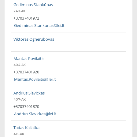
Gediminas Stankūnas
249-AK
+37037401972
Gediminas.Stankunas@lei.lt
Viktoras Ognerubovas
Mantas Povilaitis
404-AK
+37037401920
Mantas.Povilaitis@lei.lt
Andrius Slavickas
407-AK
+37037401870
Andrius.Slavickas@lei.lt
Tadas Kaliatka
415-AK