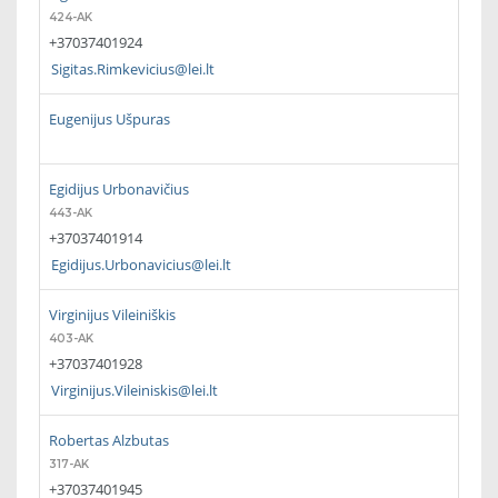
424-AK
+37037401924
Sigitas.Rimkevicius@lei.lt
Eugenijus Ušpuras
Egidijus Urbonavičius
443-AK
+37037401914
Egidijus.Urbonavicius@lei.lt
Virginijus Vileiniškis
403-AK
+37037401928
Virginijus.Vileiniskis@lei.lt
Robertas Alzbutas
317-AK
+37037401945