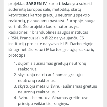
projektas
SARGEN-IV
, kurio
tikslas
yra sukurti
suderintą Europos šalių metodiką, skirtą
ketvirtosios kartos greitųjų neutronų spektro
reaktorių, planuojamų pastatyti Europoje, saugai
vertinti. Šio projekto koordinatorius yra
Radiacinės ir branduolinės saugos institutas
(IRSN, Prancūzija), o iš 22 dalyvaujančių ES
institucijų projekte dalyvavo ir LEI. Darbo eigoje
išnagrinėti šie keturi IV kartos greitųjų reaktorių
prototipai:
dujomis aušinamas greitųjų neutronų
reaktorius,
skystuoju natriu aušinamas greitųjų
neutronų reaktorius,
skystuoju metalu (švinu) aušinamas greitųjų
neutronų reaktorius, ir
švinu – bismutu aušinamas greitintuvo
principu veikiantis įrenginys.