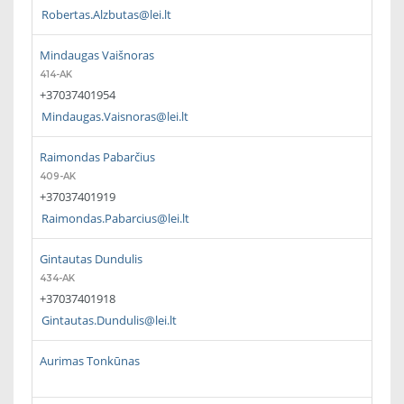
Robertas.Alzbutas@lei.lt
Mindaugas Vaišnoras
414-AK
+37037401954
Mindaugas.Vaisnoras@lei.lt
Raimondas Pabarčius
409-AK
+37037401919
Raimondas.Pabarcius@lei.lt
Gintautas Dundulis
434-AK
+37037401918
Gintautas.Dundulis@lei.lt
Aurimas Tonkūnas