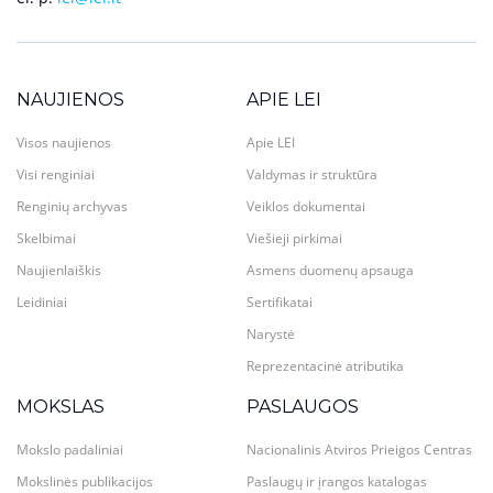
NAUJIENOS
APIE LEI
Visos naujienos
Apie LEI
Visi renginiai
Valdymas ir struktūra
Renginių archyvas
Veiklos dokumentai
Skelbimai
Viešieji pirkimai
Naujienlaiškis
Asmens duomenų apsauga
Leidiniai
Sertifikatai
Narystė
Reprezentacinė atributika
MOKSLAS
PASLAUGOS
Mokslo padaliniai
Nacionalinis Atviros Prieigos Centras
Mokslinės publikacijos
Paslaugų ir įrangos katalogas