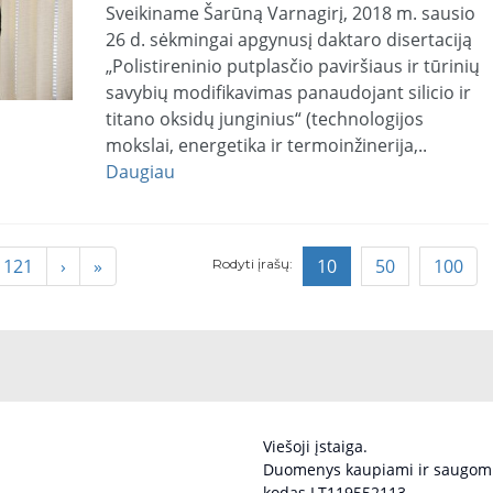
Sveikiname Šarūną Varnagirį, 2018 m. sausio
26 d. sėkmingai apgynusį daktaro disertaciją
„Polistireninio putplasčio paviršiaus ir tūrinių
savybių modifikavimas panaudojant silicio ir
titano oksidų junginius“ (technologijos
mokslai, energetika ir termoinžinerija,..
Daugiau
121
›
»
10
50
100
Rodyti įrašų:
Viešoji įstaiga.
Duomenys kaupiami ir saugomi
kodas LT119552113