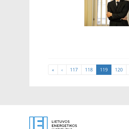
«
‹
117
118
119
120