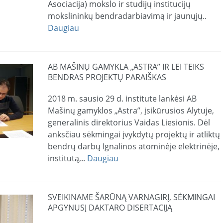
Asociacija) mokslo ir studijų institucijų
mokslininkų bendradarbiavimą ir jaunųjų..
Daugiau
AB MAŠINŲ GAMYKLA „ASTRA” IR LEI TEIKS
BENDRAS PROJEKTŲ PARAIŠKAS
2018 m. sausio 29 d. institute lankėsi AB
Mašinų gamyklos „Astra”, įsikūrusios Alytuje,
generalinis direktorius Vaidas Liesionis. Dėl
anksčiau sėkmingai įvykdytų projektų ir atliktų
bendrų darbų Ignalinos atominėje elektrinėje,
institutą,..
Daugiau
SVEIKINAME ŠARŪNĄ VARNAGIRĮ, SĖKMINGAI
APGYNUSĮ DAKTARO DISERTACIJĄ