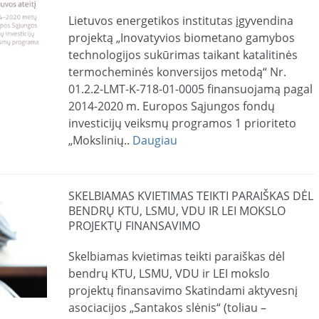
Lietuvos energetikos institutas įgyvendina
projektą „Inovatyvios biometano gamybos
technologijos sukūrimas taikant katalitinės
termocheminės konversijos metodą“ Nr.
01.2.2-LMT-K-718-01-0005 finansuojamą pagal
2014-2020 m. Europos Sąjungos fondų
investicijų veiksmų programos 1 prioriteto
„Mokslinių..
Daugiau
SKELBIAMAS KVIETIMAS TEIKTI PARAIŠKAS DĖL
BENDRŲ KTU, LSMU, VDU IR LEI MOKSLO
PROJEKTŲ FINANSAVIMO
Skelbiamas kvietimas teikti paraiškas dėl
bendrų KTU, LSMU, VDU ir LEI mokslo
projektų finansavimo Skatindami aktyvesnį
asociacijos „Santakos slėnis“ (toliau –