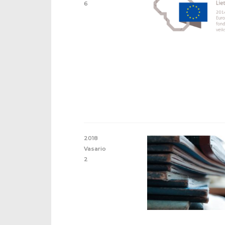
6
2018
Vasario
2