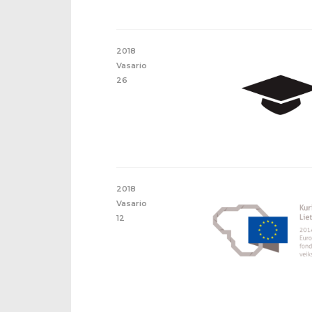
2018
Vasario
26
2018
Vasario
12