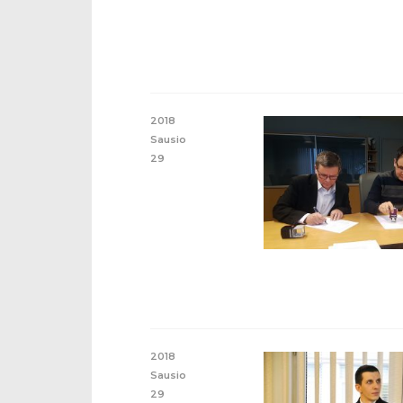
2018
Sausio
29
2018
Sausio
29