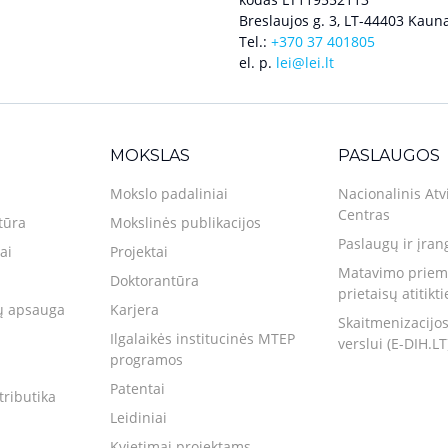
Breslaujos g. 3, LT-44403 Kauna
Tel.:
+370 37 401805
el. p.
lei@lei.lt
MOKSLAS
PASLAUGOS
Mokslo padaliniai
Nacionalinis Atv
Centras
tūra
Mokslinės publikacijos
Paslaugų ir įran
ai
Projektai
Matavimo priemo
Doktorantūra
prietaisų atitikt
 apsauga
Karjera
Skaitmenizacijos
Ilgalaikės institucinės MTEP
verslui (E-DIH.LT
programos
Patentai
tributika
Leidiniai
Kvietimai projektams