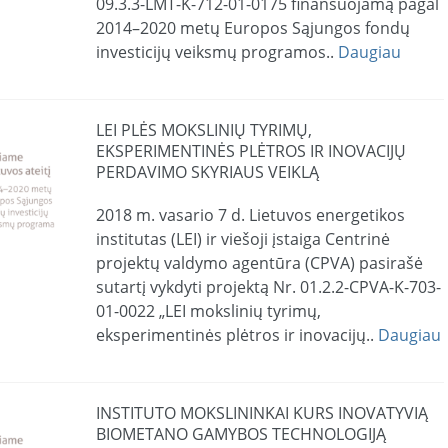
09.3.3-LMT-K-712-01-0175 finansuojamą pagal
2014–2020 metų Europos Sąjungos fondų
investicijų veiksmų programos..
Daugiau
LEI PLĖS MOKSLINIŲ TYRIMŲ,
EKSPERIMENTINĖS PLĖTROS IR INOVACIJŲ
PERDAVIMO SKYRIAUS VEIKLĄ
2018 m. vasario 7 d. Lietuvos energetikos
institutas (LEI) ir viešoji įstaiga Centrinė
projektų valdymo agentūra (CPVA) pasirašė
sutartį vykdyti projektą Nr. 01.2.2-CPVA-K-703-
01-0022 „LEI mokslinių tyrimų,
eksperimentinės plėtros ir inovacijų..
Daugiau
INSTITUTO MOKSLININKAI KURS INOVATYVIĄ
BIOMETANO GAMYBOS TECHNOLOGIJĄ