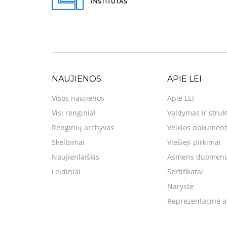
NAUJIENOS
APIE LEI
Visos naujienos
Apie LEI
Visi renginiai
Valdymas ir struk
Renginių archyvas
Veiklos dokument
Skelbimai
Viešieji pirkimai
Naujienlaiškis
Asmens duomenų
Leidiniai
Sertifikatai
Narystė
Reprezentacinė a