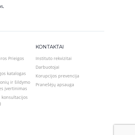
s,
KONTAKTAI
iros Prieigos
Instituto rekvizitai
Darbuotojai
gos katalogas
Korupcijos prevencija
nių ir šildymo
Pranešėjų apsauga
ies įvertinimas
 konsultacijos
)