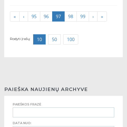
«
‹
95
96
97
98
99
›
»
10
50
100
Rodyti įrašų:
PAIEŠKA NAUJIENŲ ARCHYVE
PAIEŠKOS FRAZĖ
DATA NUO: