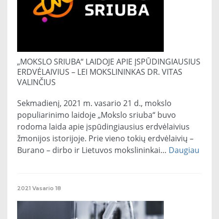
„MOKSLO SRIUBA“ LAIDOJE APIE ĮSPŪDINGIAUSIUS
ERDVĖLAIVIUS – LEI MOKSLININKAS DR. VITAS
VALINČIUS
Sekmadienį, 2021 m. vasario 21 d., mokslo
populiarinimo laidoje „Mokslo sriuba“ buvo
rodoma laida apie įspūdingiausius erdvėlaivius
žmonijos istorijoje. Prie vieno tokių erdvėlaivių –
Burano – dirbo ir Lietuvos mokslininkai…
Daugiau
2021
Vasario
18