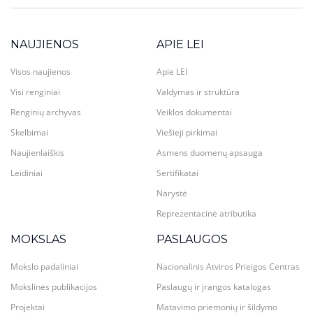
NAUJIENOS
APIE LEI
Visos naujienos
Apie LEI
Visi renginiai
Valdymas ir struktūra
Renginių archyvas
Veiklos dokumentai
Skelbimai
Viešieji pirkimai
Naujienlaiškis
Asmens duomenų apsauga
Leidiniai
Sertifikatai
Narystė
Reprezentacinė atributika
MOKSLAS
PASLAUGOS
Mokslo padaliniai
Nacionalinis Atviros Prieigos Centras
Mokslinės publikacijos
Paslaugų ir įrangos katalogas
Projektai
Matavimo priemonių ir šildymo