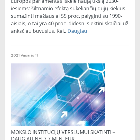
Europos parlamentas iškėlė naują tikslą 2030-
iesiems: šiltnamio efektą sukeliančių dujų kiekius
sumažinti mažiausiai 55 proc. palyginti su 1990-
aisiais, o tai yra 40 proc. didesni siektini skaičiai už
anksčiau buvusius. Kai..
Daugiau
2021
Vasario
11
MOKSLO INSTITUCIJŲ VERSLUMUI SKATINTI –
DAUGIAU NEI 7,7 MLN. EUR