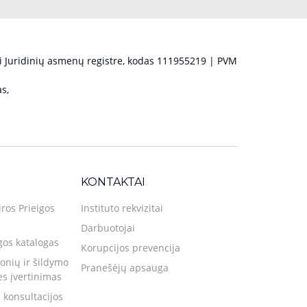
 Juridinių asmenų registre, kodas 111955219 | PVM
s,
KONTAKTAI
iros Prieigos
Instituto rekvizitai
Darbuotojai
gos katalogas
Korupcijos prevencija
nių ir šildymo
Pranešėjų apsauga
ies įvertinimas
 konsultacijos