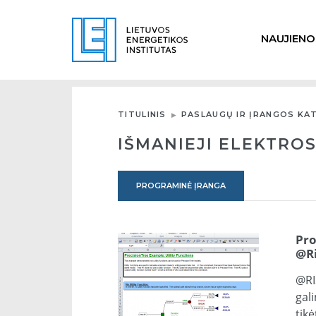
NAUJIENO
TITULINIS
PASLAUGŲ IR ĮRANGOS KA
IŠMANIEJI ELEKTROS
PROGRAMINĖ ĮRANGA
Pro
@R
@RI
gal
tik