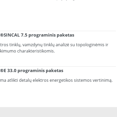
®SINCAL 7.5 programinis paketas
ktros tinklų, vamzdynų tinklų analizė su topologinėmis ir
ikimumo charakteristikomis.
®E 33.0 programinis paketas
ima atlikti detalų elektros energetikos sistemos vertinimą.