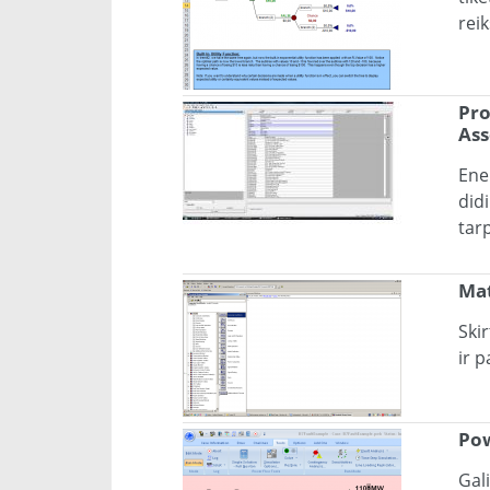
rei
Pro
Ass
Ene
did
tar
Mat
Ski
ir 
Pow
Gal