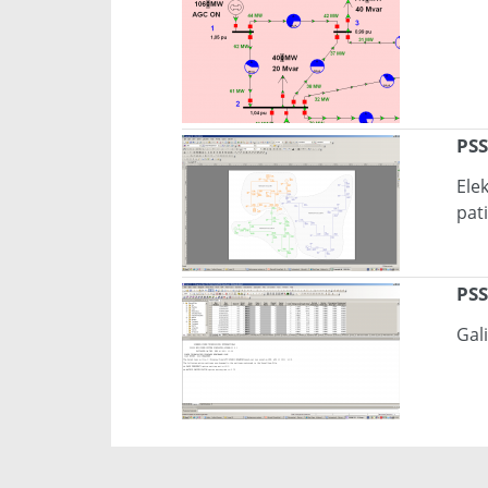
PSS
Ele
pat
PSS
Gal