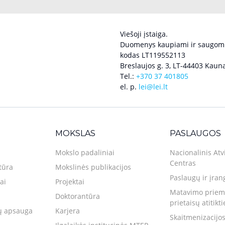
Viešoji įstaiga.
Duomenys kaupiami ir saugomi
kodas LT119552113
Breslaujos g. 3, LT-44403 Kauna
Tel.:
+370 37 401805
el. p.
lei@lei.lt
MOKSLAS
PASLAUGOS
Mokslo padaliniai
Nacionalinis Atv
Centras
tūra
Mokslinės publikacijos
Paslaugų ir įran
ai
Projektai
Matavimo priemo
Doktorantūra
prietaisų atitikt
 apsauga
Karjera
Skaitmenizacijos