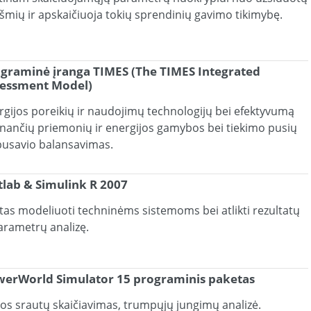
kšmių ir apskaičiuoja tokių sprendinių gavimo tikimybę.
graminė įranga TIMES (The TIMES Integrated
essment Model)
rgijos poreikių ir naudojimų technologijų bei efektyvumą
inančių priemonių ir energijos gamybos bei tiekimo pusių
pusavio balansavimas.
lab & Simulink R 2007
rtas modeliuoti techninėms sistemoms bei atlikti rezultatų
parametrų analizę.
erWorld Simulator 15 programinis paketas
ios srautų skaičiavimas, trumpųjų jungimų analizė.