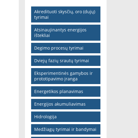
Akredituoti skysčių, oro (dujų)
tyrimai
Atsinaujinantys energijos
ištekliai
Degimo procesų tyrimai
Dviejų fazių srautų tyrimai
Eksperimentinės gamybos ir
prototipavimo įranga
Energetikos planavimas
Energijos akumuliavimas
Hidrologija
Medžiagų tyrimai ir bandymai