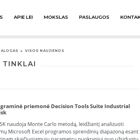
S
APIE LEI
MOKSLAS
PASLAUGOS
KONTAK
TALOGAS
VISOS NAUJIENOS
 TINKLAI
graminė priemonė Decision Tools Suite Industrial
isk
SK naudoja Monte Carlo metodą, leidžiantį analizuoti
imų Microsoft Excel programos sprendinių diapazoną esant
ėtinam skaičiuojamųjų parametrų nuokrypiui nuo užsiduotų