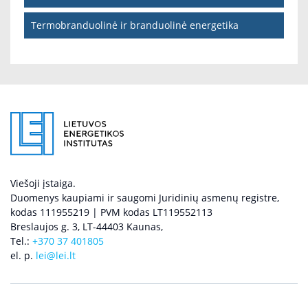
Termobranduolinė ir branduolinė energetika
Viešoji įstaiga.
Duomenys kaupiami ir saugomi Juridinių asmenų registre,
kodas 111955219 | PVM kodas LT119552113
Breslaujos g. 3, LT-44403 Kaunas,
Tel.:
+370 37 401805
el. p.
lei@lei.lt