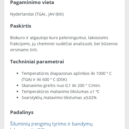
Pagaminimo vieta
Nyderlandai (TGA) , JAV (kiti)
Paskirtis
Biokuro ir atgautojo kuro peleningumui, lakiosioms
frakcijoms, jų cheminei sudėčiai analizuoti, bei būsenos
virsmams tirti.
Techniniai parametrai
Temperatūros diapazonas aplinkos iki 1000 º C
(TGA) ir iki 600 º C (DSK)
Skanavimo greitis nuo 0,1 iki 200 ° C/min.
Temperatūros matavimo tikslumas ±1 ºC
Svarstyklių matavimo tikslumas ±0,02%
Padalinys
Šiluminių įrengimų tyrimo ir bandymų