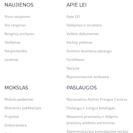
NAUJIENOS
APIE LEI
Visos naujienos
Apie LEI
Visi renginiai
Valdymas ir struktūra
Renginių archyvas
Veiklos dokumentai
Skelbimai
Viešieji pirkimai
Naujienlaiškis
Asmens duomenų apsauga
Leidiniai
Sertifikatai
Narystė
Reprezentacinė atributika
MOKSLAS
PASLAUGOS
Mokslo padaliniai
Nacionalinis Atviros Prieigos Centras
Mokslinės publikacijos
Paslaugų ir įrangos katalogas
Projektai
Matavimo priemonių ir šildymo
prietaisų atitikties įvertinimas
Doktorantūra
Skaitmenizacijos konsultacijos verslui