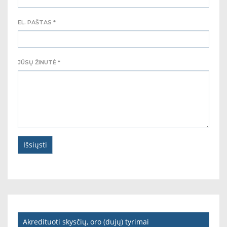
EL. PAŠTAS *
JŪSŲ ŽINUTĖ *
Akredituoti skysčių, oro (dujų) tyrimai