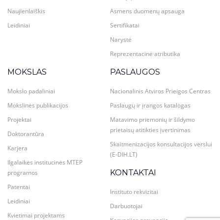
Naujienlaiškis
Asmens duomenų apsauga
Leidiniai
Sertifikatai
Narystė
Reprezentacinė atributika
MOKSLAS
PASLAUGOS
Mokslo padaliniai
Nacionalinis Atviros Prieigos Centras
Mokslinės publikacijos
Paslaugų ir įrangos katalogas
Projektai
Matavimo priemonių ir šildymo
prietaisų atitikties įvertinimas
Doktorantūra
Skaitmenizacijos konsultacijos verslui
Karjera
(E-DIH.LT)
Ilgalaikės institucinės MTEP
KONTAKTAI
programos
Patentai
Instituto rekvizitai
Leidiniai
Darbuotojai
Kvietimai projektams