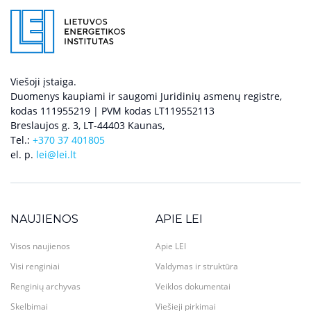
Viešoji įstaiga.
Duomenys kaupiami ir saugomi Juridinių asmenų registre,
kodas 111955219 | PVM kodas LT119552113
Breslaujos g. 3, LT-44403 Kaunas,
Tel.:
+370 37 401805
el. p.
lei@lei.lt
NAUJIENOS
APIE LEI
Visos naujienos
Apie LEI
Visi renginiai
Valdymas ir struktūra
Renginių archyvas
Veiklos dokumentai
Skelbimai
Viešieji pirkimai