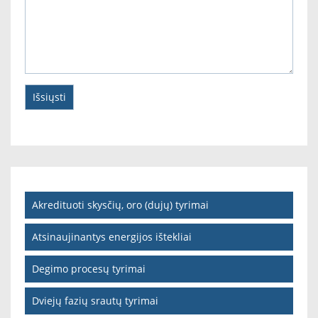
Akredituoti skysčių, oro (dujų) tyrimai
Atsinaujinantys energijos ištekliai
Degimo procesų tyrimai
Dviejų fazių srautų tyrimai