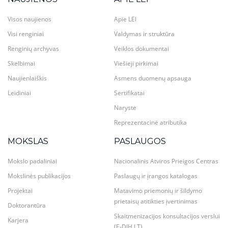
Visos naujienos
Apie LEI
Visi renginiai
Valdymas ir struktūra
Renginių archyvas
Veiklos dokumentai
Skelbimai
Viešieji pirkimai
Naujienlaiškis
Asmens duomenų apsauga
Leidiniai
Sertifikatai
Narystė
Reprezentacinė atributika
MOKSLAS
PASLAUGOS
Mokslo padaliniai
Nacionalinis Atviros Prieigos Centras
Mokslinės publikacijos
Paslaugų ir įrangos katalogas
Projektai
Matavimo priemonių ir šildymo
prietaisų atitikties įvertinimas
Doktorantūra
Skaitmenizacijos konsultacijos verslui
Karjera
(E-DIH.LT)