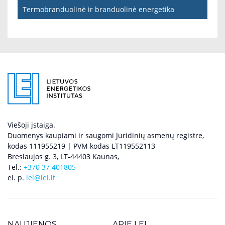
Termobranduolinė ir branduolinė energetika
Viešoji įstaiga.
Duomenys kaupiami ir saugomi Juridinių asmenų registre,
kodas 111955219 | PVM kodas LT119552113
Breslaujos g. 3, LT-44403 Kaunas,
Tel.:
+370 37 401805
el. p.
lei@lei.lt
NAUJIENOS
APIE LEI