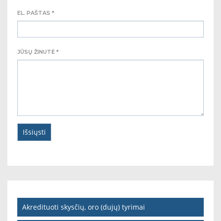
EL. PAŠTAS *
JŪSŲ ŽINUTĖ *
Akredituoti skysčių, oro (dujų) tyrimai