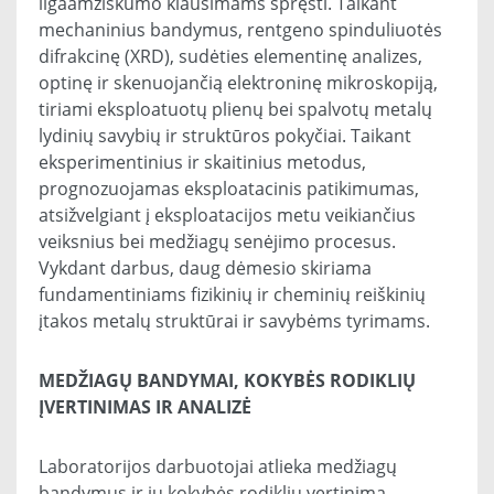
ilgaamžiškumo klausimams spręsti. Taikant
mechaninius bandymus, rentgeno spinduliuotės
difrakcinę (XRD), sudėties elementinę analizes,
optinę ir skenuojančią elektroninę mikroskopiją,
tiriami eksploatuotų plienų bei spalvotų metalų
lydinių savybių ir struktūros pokyčiai. Taikant
eksperimentinius ir skaitinius metodus,
prognozuojamas eksploatacinis patikimumas,
atsižvelgiant į eksploatacijos metu veikiančius
veiksnius bei medžiagų senėjimo procesus.
Vykdant darbus, daug dėmesio skiriama
fundamentiniams fizikinių ir cheminių reiškinių
įtakos metalų struktūrai ir savybėms tyrimams.
MEDŽIAGŲ BANDYMAI, KOKYBĖS RODIKLIŲ
ĮVERTINIMAS IR ANALIZĖ
Laboratorijos darbuotojai atlieka medžiagų
bandymus ir jų kokybės rodiklių vertinimą.