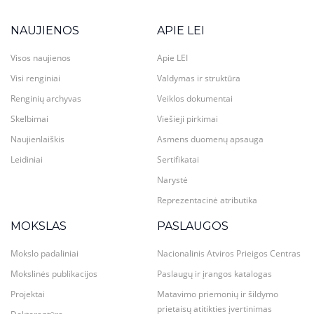
NAUJIENOS
APIE LEI
Visos naujienos
Apie LEI
Visi renginiai
Valdymas ir struktūra
Renginių archyvas
Veiklos dokumentai
Skelbimai
Viešieji pirkimai
Naujienlaiškis
Asmens duomenų apsauga
Leidiniai
Sertifikatai
Narystė
Reprezentacinė atributika
MOKSLAS
PASLAUGOS
Mokslo padaliniai
Nacionalinis Atviros Prieigos Centras
Mokslinės publikacijos
Paslaugų ir įrangos katalogas
Projektai
Matavimo priemonių ir šildymo
prietaisų atitikties įvertinimas