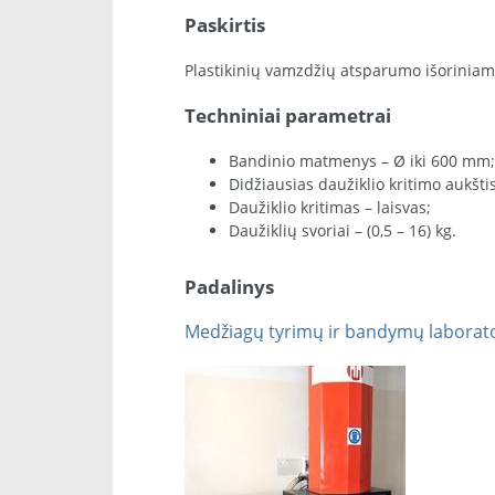
Paskirtis
Plastikinių vamzdžių atsparumo išorinia
Techniniai parametrai
Bandinio matmenys – Ø iki 600 mm;
Didžiausias daužiklio kritimo aukšt
Daužiklio kritimas – laisvas;
Daužiklių svoriai – (0,5 – 16) kg.
Padalinys
Medžiagų tyrimų ir bandymų laborator