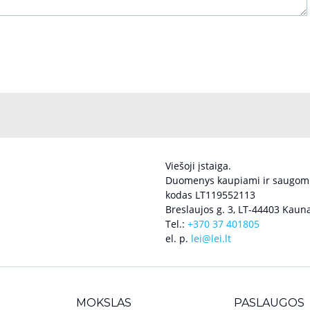
Viešoji įstaiga.
Duomenys kaupiami ir saugomi
kodas LT119552113
Breslaujos g. 3, LT-44403 Kauna
Tel.:
+370 37 401805
el. p.
lei@lei.lt
MOKSLAS
PASLAUGOS