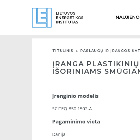
NAUJIENO
TITULINIS
PASLAUGŲ IR ĮRANGOS KA
ĮRANGA PLASTIKINI
IŠORINIAMS SMŪGIA
Įrenginio modelis
SCITEQ B50 1502-A
Pagaminimo vieta
Danija