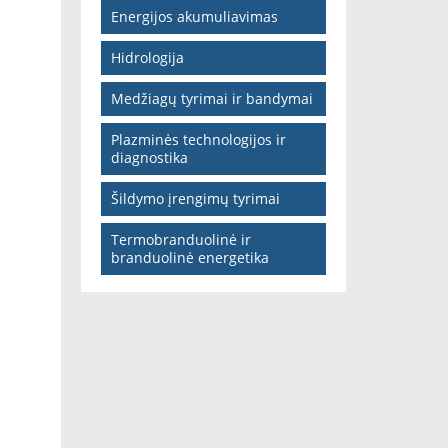
Energijos akumuliavimas
Hidrologija
Medžiagų tyrimai ir bandymai
Plazminės technologijos ir
diagnostika
Šildymo įrengimų tyrimai
Termobranduolinė ir
branduolinė energetika