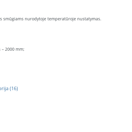
ms smūgiams nurodytoje temperatūroje nustatymas.
is – 2000 mm;
ija (16)