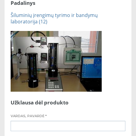
Padalinys
Šiluminių įrengimų tyrimo ir bandymų
laboratorija (12)
Užklausa dėl produkto
VARDAS, PAVARDĖ *