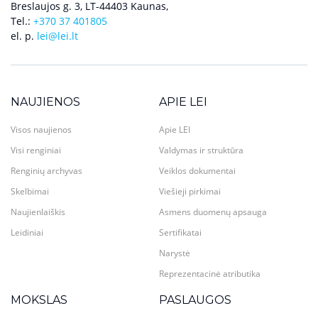
Breslaujos g. 3, LT-44403 Kaunas,
Tel.:
+370 37 401805
el. p.
lei@lei.lt
NAUJIENOS
APIE LEI
Visos naujienos
Apie LEI
Visi renginiai
Valdymas ir struktūra
Renginių archyvas
Veiklos dokumentai
Skelbimai
Viešieji pirkimai
Naujienlaiškis
Asmens duomenų apsauga
Leidiniai
Sertifikatai
Narystė
Reprezentacinė atributika
MOKSLAS
PASLAUGOS