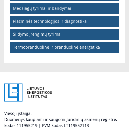
Medžiagų tyrimai ir bandymai
Plazminės technologijos ir diagnostika
Šildymo įrengimų tyrimai
Termobranduolinė ir branduolinė energetika
Viešoji įstaiga.
Duomenys kaupiami ir saugomi Juridinių asmenų registre,
kodas 111955219 | PVM kodas LT119552113