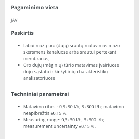
Pagaminimo vieta
JAV
Paskirtis
Labai mažų oro (dujų) srautų matavimas mažo
skersmens kanaluose arba srautui pertekant
membranas;
Oro dujų (mėginių) tūrio matavimas įvairiuose
dujų sąstato ir kiekybinių charakteristikų
analizatoriuose
Techniniai parametrai
Matavimo ribos : 0,3÷30 l/h, 3÷300 l/h; matavimo
neapibrėžtis ±0,15 %;
Measuring range: 0,3÷30 l/h, 3÷300 l/h;
measurement uncertainty ±0,15 %.