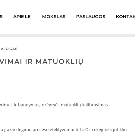
S
APIE LEI
MOKSLAS
PASLAUGOS
KONTAK
TALOGAS
IMAI IR MATUOKLIŲ
yrimus ir bandymus; drėgmės matuoklių kalibravimas.
 įtakai degimo proceso efektyvumui tirti. Oro drėgmės jutiklių