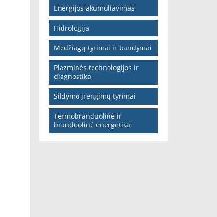
Energijos akumuliavimas
Hidrologija
Medžiagų tyrimai ir bandymai
Plazminės technologijos ir
diagnostika
Šildymo įrengimų tyrimai
Termobranduolinė ir
branduolinė energetika