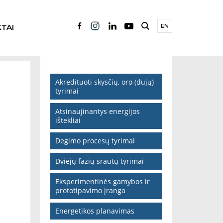
TAI
EN
Akredituoti skysčių, oro (dujų)
tyrimai
Atsinaujinantys energijos
ištekliai
Degimo procesų tyrimai
Dviejų fazių srautų tyrimai
Eksperimentinės gamybos ir
prototipavimo įranga
Energetikos planavimas