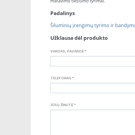
matavimo tikslumo tyrimai.
Padalinys
Šiluminių įrengimų tyrimo ir bandymų
Užklausa dėl produkto
VARDAS, PAVARDĖ *
TELEFONAS *
JŪSŲ ŽINUTĖ *