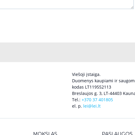
Viešoji įstaiga.
Duomenys kaupiami ir saugomi
kodas LT119552113
Breslaujos g. 3, LT-44403 Kauna
Tel.:
+370 37 401805
el. p.
lei@lei.lt
MOKSLAS
PASLAUGOS