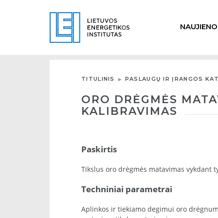
NAUJIENO
TITULINIS
PASLAUGŲ IR ĮRANGOS KA
ORO DRĖGMĖS MATAV
KALIBRAVIMAS
Paskirtis
Tikslus oro drėgmės matavimas vykdant t
Techniniai parametrai
Aplinkos ir tiekiamo degimui oro drėgnumo