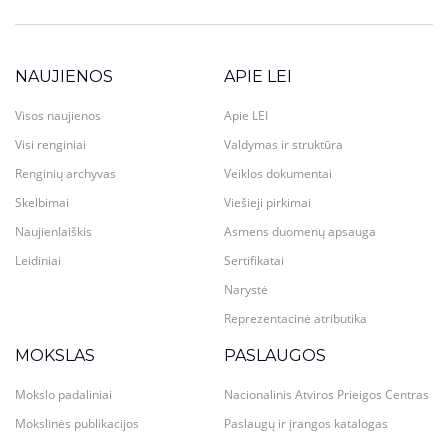
NAUJIENOS
APIE LEI
Visos naujienos
Apie LEI
Visi renginiai
Valdymas ir struktūra
Renginių archyvas
Veiklos dokumentai
Skelbimai
Viešieji pirkimai
Naujienlaiškis
Asmens duomenų apsauga
Leidiniai
Sertifikatai
Narystė
Reprezentacinė atributika
MOKSLAS
PASLAUGOS
Mokslo padaliniai
Nacionalinis Atviros Prieigos Centras
Mokslinės publikacijos
Paslaugų ir įrangos katalogas