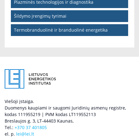
Plazminės technologijos ir diagnostika
Šildymo įrengimų tyrimai
Termobranduolinė ir branduolinė energetika
Viešoji įstaiga.
Duomenys kaupiami ir saugomi Juridinių asmenų registre,
kodas 111955219 | PVM kodas LT119552113
Breslaujos g. 3, LT-44403 Kaunas,
Tel.:
+370 37 401805
el. p.
lei@lei.lt