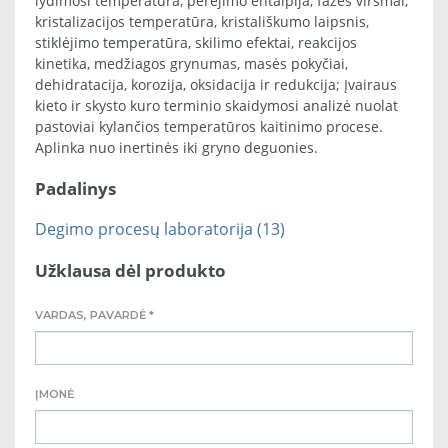
lydimosi temperatūra, perėjimo entalpija, fazės virsmai,
kristalizacijos temperatūra, kristališkumo laipsnis,
stiklėjimo temperatūra, skilimo efektai, reakcijos
kinetika, medžiagos grynumas, masės pokyčiai,
dehidratacija, korozija, oksidacija ir redukcija; Įvairaus
kieto ir skysto kuro terminio skaidymosi analizė nuolat
pastoviai kylančios temperatūros kaitinimo procese.
Aplinka nuo inertinės iki gryno deguonies.
Padalinys
Degimo procesų laboratorija (13)
Užklausa dėl produkto
VARDAS, PAVARDĖ *
ĮMONĖ