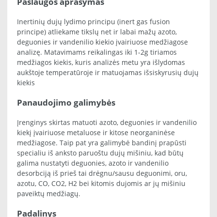
Paslaugos aprašymas
Inertinių dujų lydimo principu (inert gas fusion
principe) atliekame tikslų net ir labai mažų azoto,
deguonies ir vandenilio kiekio įvairiuose medžiagose
analizę. Matavimams reikalingas iki 1-2g tiriamos
medžiagos kiekis, kuris analizės metu yra išlydomas
aukštoje temperatūroje ir matuojamas išsiskyrusių dujų
kiekis
Panaudojimo galimybės
Įrenginys skirtas matuoti azoto, deguonies ir vandenilio
kiekį įvairiuose metaluose ir kitose neorganinėse
medžiagose. Taip pat yra galimybė bandinį prapūsti
specialiu iš anksto paruoštu dujų mišiniu, kad būtų
galima nustatyti deguonies, azoto ir vandenilio
desorbciją iš prieš tai drėgnu/sausu deguonimi, oru,
azotu, CO, CO2, H2 bei kitomis dujomis ar jų mišiniu
paveiktų medžiagų.
Padalinys