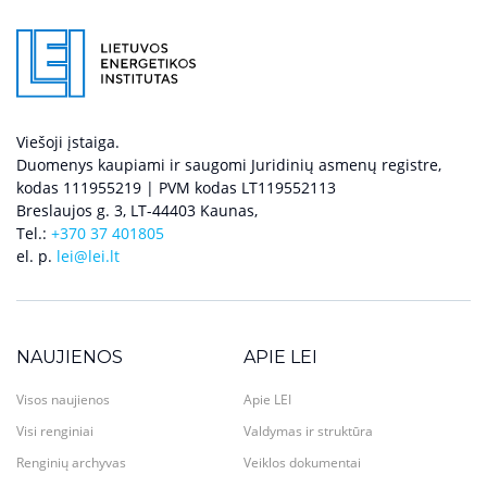
Viešoji įstaiga.
Duomenys kaupiami ir saugomi Juridinių asmenų registre,
kodas 111955219 | PVM kodas LT119552113
Breslaujos g. 3, LT-44403 Kaunas,
Tel.:
+370 37 401805
el. p.
lei@lei.lt
NAUJIENOS
APIE LEI
Visos naujienos
Apie LEI
Visi renginiai
Valdymas ir struktūra
Renginių archyvas
Veiklos dokumentai