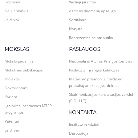
Skelbimai
Viešieji pirkimai
Naujienlaiškis
Asmens duomenų apsauga
Leidiniai
Sertifikatai
Narystė
Reprezentacinė atributika
MOKSLAS
PASLAUGOS
Mokslo padaliniai
Nacionalinis Atviros Prieigos Centras
Mokslinės publikacijos
Paslaugų ir įrangos katalogas
Projektai
Matavimo priemonių ir šildymo
prietaisų atitikties įvertinimas
Doktorantūra
Skaitmenizacijos konsultacijos verslui
Karjera
(E-DIH.LT)
Ilgalaikės institucinės MTEP
KONTAKTAI
programos
Patentai
Instituto rekvizitai
Leidiniai
Darbuotojai