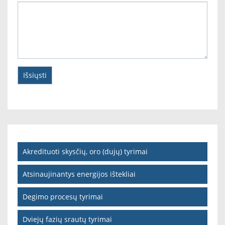
Akredituoti skysčių, oro (dujų) tyrimai
Atsinaujinantys energijos ištekliai
Degimo procesų tyrimai
Dviejų fazių srautų tyrimai