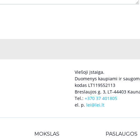
Viešoji įstaiga.
Duomenys kaupiami ir saugomi
kodas LT119552113
Breslaujos g. 3, LT-44403 Kauna
Tel.:
+370 37 401805
el. p.
lei@lei.lt
MOKSLAS
PASLAUGOS