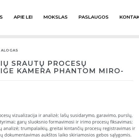
S
APIE LEI
MOKSLAS
PASLAUGOS
KONTAK
TALOGAS
ZIŲ SRAUTŲ PROCESŲ
EIGE KAMERA PHANTOM MIRO-
ocesų vizualizacija ir analizė; lašų susidarymo, garavimo, purslų,
tyrimai; garų sluoksnio formavimosi ir irimo procesų fiksavimas;
ų analizė; trumpalaikių, greitai kintančių procesų registravimas ir
sų dokumentavimas aukštos laiko skiriamosios gebos sąlygomis.