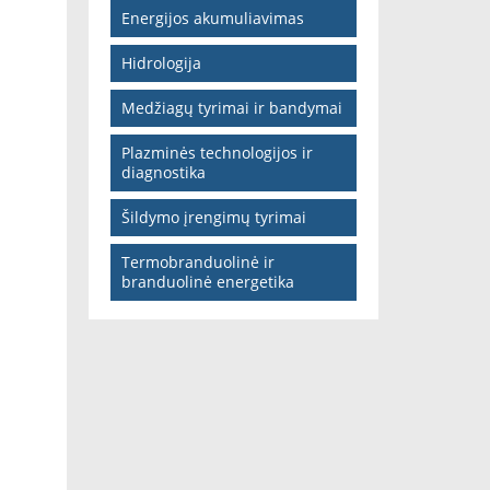
Energijos akumuliavimas
Hidrologija
Medžiagų tyrimai ir bandymai
Plazminės technologijos ir
diagnostika
Šildymo įrengimų tyrimai
Termobranduolinė ir
branduolinė energetika