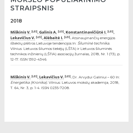
STRAIPSNIS
2018
Miškinis V.
Galinis A.
Konstantinavičiūtė I.
[LEI]
[LEI]
[LEI]
,
,
,
Lekavičius V.
Alėbaitė I.
[LEI]
[LEI]
,
.
Atsinaujinančių energijos
išteklių plėtros Lietuvoje tendencijos In:
Šiluminė technika.
Vilnius: Lietuvos šilumos tiekëjų (LŠTA) ir Lietuvos šiluminës
technikos inžinierių (LŠTIA) asociacijų žurnalas, 2018, Nr. 1 (73), p.
12-17. ISSN 1392-4346.
Miškinis V.
Lekavičius V.
[LEI]
[LEI]
,
.
Dr. Arvydui Galiniui – 60 In:
Energetika (Kronika).
Vilnius: Lietuvos mokslų akademija, 2018,
T. 64, Nr. 3, p. 1-4. ISSN 0235-7208.