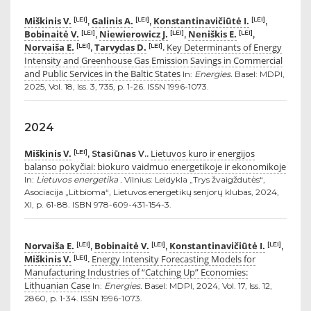
Miškinis V.
Galinis A.
Konstantinavičiūtė I.
[LEI]
[LEI]
[LEI]
,
,
,
Bobinaitė V.
Niewierowicz J.
Neniškis E.
[LEI]
[LEI]
[LEI]
,
,
,
Norvaiša E.
Tarvydas D.
Key Determinants of Energy
[LEI]
[LEI]
,
.
Intensity and Greenhouse Gas Emission Savings in Commercial
and Public Services in the Baltic States
In:
Energies.
Basel: MDPI,
2025, Vol. 18, Iss. 3, 735, p. 1-26. ISSN 1996-1073.
2024
Miškinis V.
Lietuvos kuro ir energijos
[LEI]
, Stasiūnas V..
balanso pokyčiai: biokuro vaidmuo energetikoje ir ekonomikoje
In:
Lietuvos energetika .
Vilnius: Leidykla „Trys žvaigždutės“,
Asociacija „Litbioma“, Lietuvos energetikų senjorų klubas, 2024,
XI, p. 61-88. ISBN 978-609-431-154-3.
Norvaiša E.
Bobinaitė V.
Konstantinavičiūtė I.
[LEI]
[LEI]
[LEI]
,
,
,
Miškinis V.
Energy Intensity Forecasting Models for
[LEI]
.
Manufacturing Industries of “Catching Up” Economies:
Lithuanian Case
In:
Energies.
Basel: MDPI, 2024, Vol. 17, Iss. 12,
2860, p. 1-34. ISSN 1996-1073.