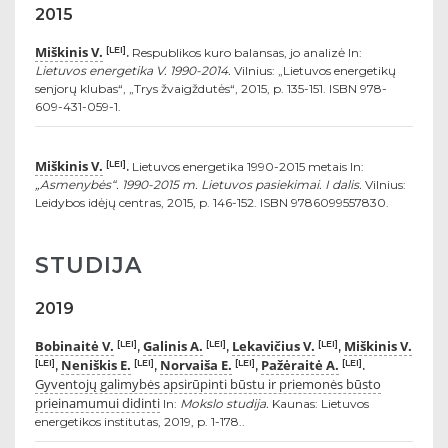
2015
Miškinis V.
[LEI]
.
Respublikos kuro balansas, jo analizė In:
Lietuvos energetika V. 1990-2014.
Vilnius: „Lietuvos energetikų
senjorų klubas“, „Trys žvaigždutės“, 2015, p. 135-151. ISBN 978-
609-431-059-1.
Miškinis V.
[LEI]
.
Lietuvos energetika 1990-2015 metais In:
„Asmenybės“. 1990-2015 m. Lietuvos pasiekimai. I dalis.
Vilnius:
Leidybos idėjų centras, 2015, p. 146-152. ISBN 9786099557830.
STUDIJA
2019
Bobinaitė V.
Galinis A.
Lekavičius V.
Miškinis V.
[LEI]
[LEI]
[LEI]
,
,
,
Neniškis E.
Norvaiša E.
Pažėraitė A.
[LEI]
[LEI]
[LEI]
[LEI]
,
,
,
.
Gyventojų galimybės apsirūpinti būstu ir priemonės būsto
prieinamumui didinti
In:
Mokslo studija.
Kaunas: Lietuvos
energetikos institutas, 2019, p. 1-178..