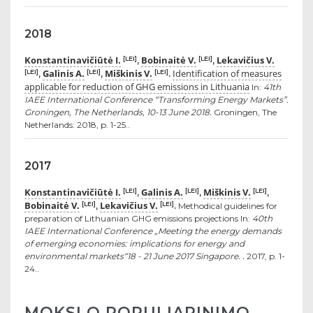
2018
Konstantinavičiūtė I.
Bobinaitė V.
Lekavičius V.
[LEI]
[LEI]
,
,
Galinis A.
Miškinis V.
Identification of measures
[LEI]
[LEI]
[LEI]
,
,
.
applicable for reduction of GHG emissions in Lithuania
In:
41th
IAEE International Conference “Transforming Energy Markets”.
Groningen, The Netherlands, 10-13 June 2018.
Groningen, The
Netherlands: 2018, p. 1-25..
2017
Konstantinavičiūtė I.
Galinis A.
Miškinis V.
[LEI]
[LEI]
[LEI]
,
,
,
Bobinaitė V.
Lekavičius V.
[LEI]
[LEI]
,
.
Methodical guidelines for
preparation of Lithuanian GHG emissions projections In:
40th
IAEE International Conference „Meeting the energy demands
of emerging economies: implications for energy and
environmental markets“18 - 21 June 2017 Singapore. .
2017, p. 1-
24..
MOKSLO POPULIARINIMO