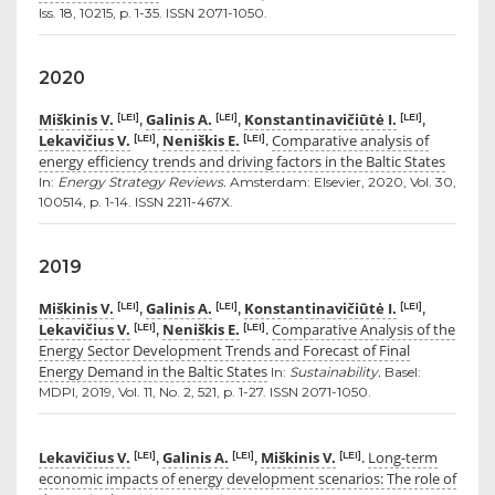
Iss. 18, 10215, p. 1-35. ISSN 2071-1050.
2020
Miškinis V.
Galinis A.
Konstantinavičiūtė I.
[LEI]
[LEI]
[LEI]
,
,
,
Lekavičius V.
Neniškis E.
Comparative analysis of
[LEI]
[LEI]
,
.
energy efficiency trends and driving factors in the Baltic States
In:
Energy Strategy Reviews.
Amsterdam: Elsevier, 2020, Vol. 30,
100514, p. 1-14. ISSN 2211-467X.
2019
Miškinis V.
Galinis A.
Konstantinavičiūtė I.
[LEI]
[LEI]
[LEI]
,
,
,
Lekavičius V.
Neniškis E.
Comparative Analysis of the
[LEI]
[LEI]
,
.
Energy Sector Development Trends and Forecast of Final
Energy Demand in the Baltic States
In:
Sustainability.
Basel:
MDPI, 2019, Vol. 11, No. 2, 521, p. 1-27. ISSN 2071-1050.
Lekavičius V.
Galinis A.
Miškinis V.
Long-term
[LEI]
[LEI]
[LEI]
,
,
.
economic impacts of energy development scenarios: The role of