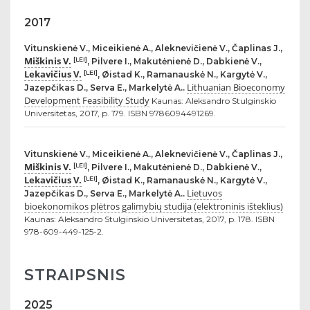
2017
Vitunskienė V., Miceikienė A., Aleknevičienė V., Čaplinas J.,
Miškinis V.
[LEI]
, Pilvere I., Makutėnienė D., Dabkienė V.,
Lekavičius V.
[LEI]
, Øistad K., Ramanauskė N., Kargytė V.,
Lithuanian Bioeconomy
Jazepčikas D., Serva E., Markelytė A..
Development Feasibility Study
Kaunas: Aleksandro Stulginskio
Universitetas, 2017, p. 179. ISBN 9786094491269.
Vitunskienė V., Miceikienė A., Aleknevičienė V., Čaplinas J.,
Miškinis V.
[LEI]
, Pilvere I., Makutėnienė D., Dabkienė V.,
Lekavičius V.
[LEI]
, Øistad K., Ramanauskė N., Kargytė V.,
Lietuvos
Jazepčikas D., Serva E., Markelytė A..
bioekonomikos plėtros galimybių studija (elektroninis išteklius)
Kaunas: Aleksandro Stulginskio Universitetas, 2017, p. 178. ISBN
978-609-449-125-2.
STRAIPSNIS
2025