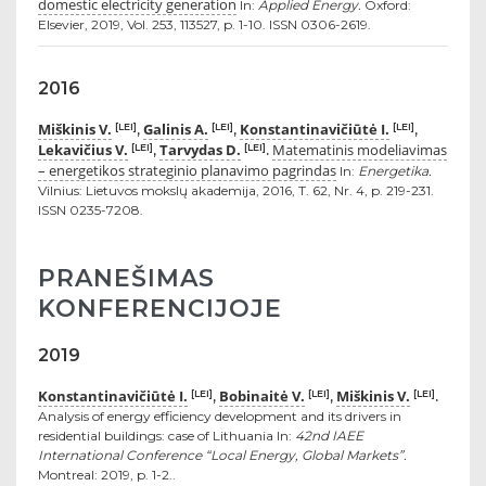
domestic electricity generation
In:
Applied Energy.
Oxford:
Elsevier, 2019, Vol. 253, 113527, p. 1-10. ISSN 0306-2619.
2016
Miškinis V.
Galinis A.
Konstantinavičiūtė I.
[LEI]
[LEI]
[LEI]
,
,
,
Lekavičius V.
Tarvydas D.
Matematinis modeliavimas
[LEI]
[LEI]
,
.
– energetikos strateginio planavimo pagrindas
In:
Energetika.
Vilnius: Lietuvos mokslų akademija, 2016, T. 62, Nr. 4, p. 219-231.
ISSN 0235-7208.
PRANEŠIMAS
KONFERENCIJOJE
2019
Konstantinavičiūtė I.
Bobinaitė V.
Miškinis V.
[LEI]
[LEI]
[LEI]
,
,
.
Analysis of energy efficiency development and its drivers in
residential buildings: case of Lithuania In:
42nd IAEE
International Conference “Local Energy, Global Markets”.
Montreal: 2019, p. 1-2..