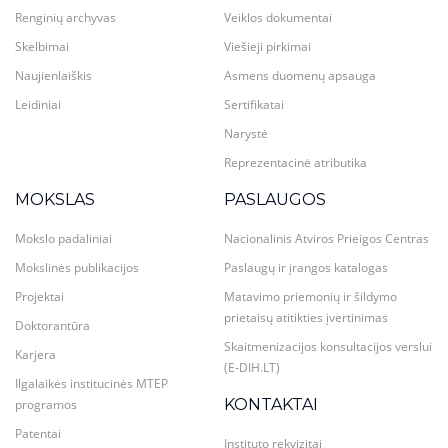
Renginių archyvas
Veiklos dokumentai
Skelbimai
Viešieji pirkimai
Naujienlaiškis
Asmens duomenų apsauga
Leidiniai
Sertifikatai
Narystė
Reprezentacinė atributika
MOKSLAS
PASLAUGOS
Mokslo padaliniai
Nacionalinis Atviros Prieigos Centras
Mokslinės publikacijos
Paslaugų ir įrangos katalogas
Projektai
Matavimo priemonių ir šildymo
prietaisų atitikties įvertinimas
Doktorantūra
Skaitmenizacijos konsultacijos verslui
Karjera
(E-DIH.LT)
Ilgalaikės institucinės MTEP
KONTAKTAI
programos
Patentai
Instituto rekvizitai