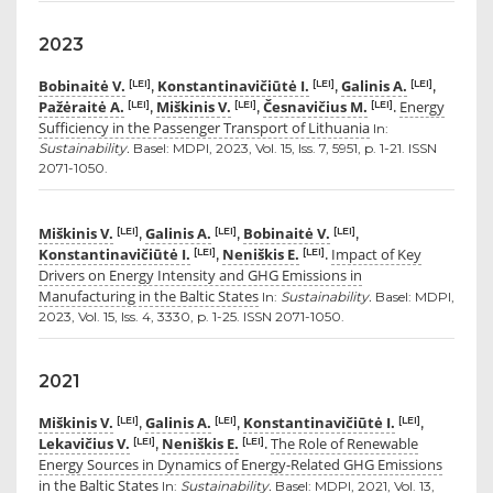
2023
Bobinaitė V.
Konstantinavičiūtė I.
Galinis A.
[LEI]
[LEI]
[LEI]
,
,
,
Pažėraitė A.
Miškinis V.
Česnavičius M.
Energy
[LEI]
[LEI]
[LEI]
,
,
.
Sufficiency in the Passenger Transport of Lithuania
In:
Sustainability.
Basel: MDPI, 2023, Vol. 15, Iss. 7, 5951, p. 1-21. ISSN
2071-1050.
Miškinis V.
Galinis A.
Bobinaitė V.
[LEI]
[LEI]
[LEI]
,
,
,
Konstantinavičiūtė I.
Neniškis E.
Impact of Key
[LEI]
[LEI]
,
.
Drivers on Energy Intensity and GHG Emissions in
Manufacturing in the Baltic States
In:
Sustainability.
Basel: MDPI,
2023, Vol. 15, Iss. 4, 3330, p. 1-25. ISSN 2071-1050.
2021
Miškinis V.
Galinis A.
Konstantinavičiūtė I.
[LEI]
[LEI]
[LEI]
,
,
,
Lekavičius V.
Neniškis E.
The Role of Renewable
[LEI]
[LEI]
,
.
Energy Sources in Dynamics of Energy-Related GHG Emissions
in the Baltic States
In:
Sustainability.
Basel: MDPI, 2021, Vol. 13,