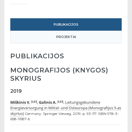
PUBLIKACIJOS
PROJEKTAI
PUBLIKACIJOS
MONOGRAFIJOS (KNYGOS)
SKYRIUS
2019
Miškinis V.
Galinis A.
Leitungsgebundene
[LEI]
[LEI]
,
.
Energieversorgung in Mittel- und Osteuropa (Monografijos 5-as
skyrius)
Germany: Springer Vieweg, 2019, p. 93-117. ISBN 978-3-
658-11587-6.