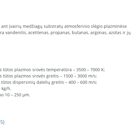
as ant įvairių medžiagų substratų atmosferinio slėgio plazminėse
a vandenilis, acetilenas, propanas, butanas, argonas, azotas ir jų
s tūtos plazmos srovės temperatūra – 3500 – 7000 K;
s tūtos plazmos srovės greitis – 1500 – 3000 m/s;
tūtos dispersinių dalelių greitis – 400 – 600 m/s;
 kg/h.
uo 10 – 250 µm.
15)