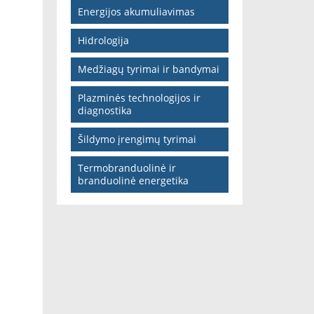
Energijos akumuliavimas
Hidrologija
Medžiagų tyrimai ir bandymai
Plazminės technologijos ir
diagnostika
Šildymo įrengimų tyrimai
Termobranduolinė ir
branduolinė energetika