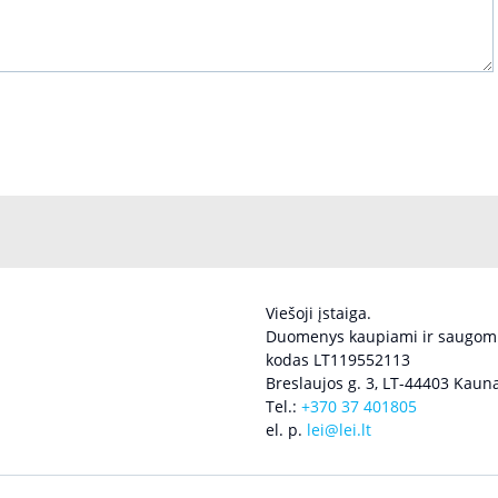
Viešoji įstaiga.
Duomenys kaupiami ir saugomi
kodas LT119552113
Breslaujos g. 3, LT-44403 Kauna
Tel.:
+370 37 401805
el. p.
lei@lei.lt