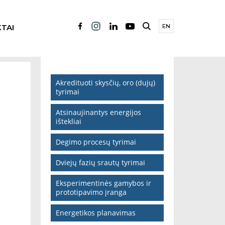
TAI
EN
Akredituoti skysčių, oro (dujų)
tyrimai
Atsinaujinantys energijos
ištekliai
Degimo procesų tyrimai
Dviejų fazių srautų tyrimai
Eksperimentinės gamybos ir
prototipavimo įranga
Energetikos planavimas